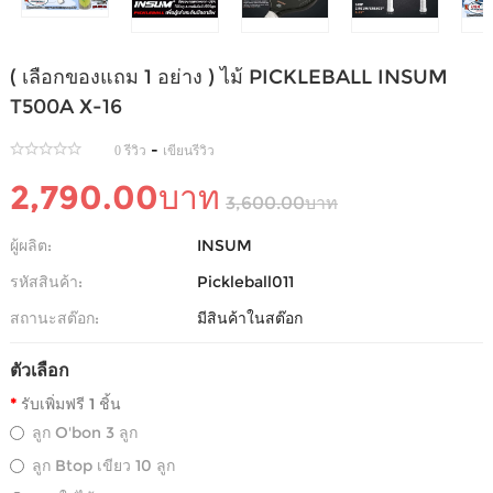
( เลือกของแถม 1 อย่าง ) ไม้ PICKLEBALL INSUM
T500A X-16
-
0 รีวิว
เขียนรีวิว
2,790.00บาท
3,600.00บาท
ผู้ผลิต:
INSUM
รหัสสินค้า:
Pickleball011
สถานะสต๊อก:
มีสินค้าในสต๊อก
ตัวเลือก
รับเพิ่มฟรี 1 ชิ้น
ลูก O'bon 3 ลูก
ลูก Btop เขียว 10 ลูก