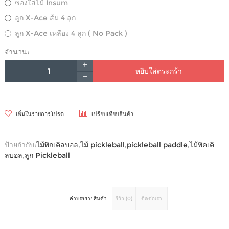
ซองใส่ไม้ Insum
ลูก X-Ace ส้ม 4 ลูก
ลูก X-Ace เหลือง 4 ลูก ( No Pack )
จำนวน:
หยิบใส่ตระกร้า
เพิ่มในรายการโปรด
เปรียบเทียบสินค้า
ป้ายกำกับ:
ไม้พิกเคิลบอล
,
ไม้ pickleball
,
pickleball paddle
,
ไม้พิคเคิ
ลบอล
,
ลูก Pickleball
คำบรรยายสินค้า
รีวิว (0)
ติดต่อเรา