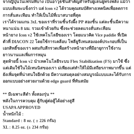
จากญี่ปุ่นในเฟรมที่บาง เป็นอาวุธชิ้นสำคัญสำหรับผู้เล่นผู้ทรงพลัง แม้ว่า
แบบเดิมจะแข็งกว่า แต่ lcon v2 ได้รวมคุณสมบัติทางเทคนิคเพื่อลดการ
การสั่นสะเทือน ทำให้เป็นไม้ที่เบาสบายที่สุด
เราได้รวมแกน 3xL ของเราที่รวมชิ้นรังผึ้ง PP สองชิ้น แต่ละชิ้นมีความ
หนาแน่น 8 มม. รวมเข้าด้วยกัน ซึ่งจะช่วยลดแรงสั่นสะเทือน
หน้ายาง Icon v2 ใช้เทคโนโลยีของเรา โดยแนวคิด Vice paddie ที่เปิด
ตัวที่ DIACON 22 โดยใช้การเคลือบ โพลียูรีเทนสององค์ประกอบที่เป็น
เอกสิทธิ์ของเรา ผสมกับสีกรวดเพื่อสร้างหน้ายางที่มีอายุการใช้งาน
ยาวนานแลเพิ่มการหมุน
สุดท้ายนี้ lcon v2 นำเทคโนโลยีระบบ Flex Stabilization (FS) มาใช้ ซึ่ง
แต่เดิมใช้ในไม้เทนนิสของเรา ม่เพียงแต่ทำให้ไม้มีเสถียรภาพมากขึ้น แต่
ยังเพิ่มจุดที่น่าสนใจอีกด้วย มีความสมดุลอย่างสมบูรณ์แบบและได้รับการ
ออกแบบอย่างสวยงามด้วย edgo guard ที่ทันสมัย
** มีเฉพาะสีดำ ทั้งสองรุ่น **
พลังในการควบคุม สู้กับคู่ต่อสู้ได้อย่างสูสี
USAPA APPROVED
น้ำหนักไม้ :
Standard : 8 oz. ( ± 226 กรัม)
XL : 8.25 oz. (± 234 กรัม)