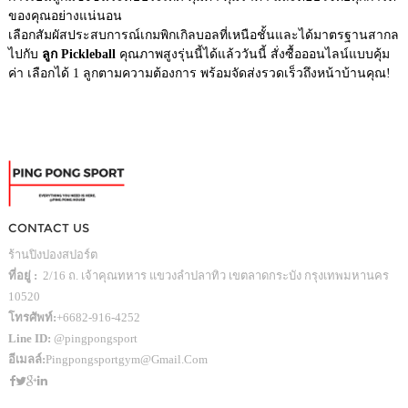
ของคุณอย่างแน่นอน
เลือกสัมผัสประสบการณ์เกมพิกเกิลบอลที่เหนือชั้นและได้มาตรฐานสากล
ไปกับ
ลูก Pickleball
คุณภาพสูงรุ่นนี้ได้แล้ววันนี้ สั่งซื้อออนไลน์แบบคุ้ม
ค่า เลือกได้ 1 ลูกตามความต้องการ พร้อมจัดส่งรวดเร็วถึงหน้าบ้านคุณ!
CONTACT US
ร้านปิงปองสปอร์ต
ที่อยู่ :
2/16 ถ. เจ้าคุณทหาร แขวงลำปลาทิว เขตลาดกระบัง กรุงเทพมหานคร
10520
โทรศัพท์:
+6682-916-4252
Line ID:
@pingpongsport
อีเมลล์:
Pingpongsportgym@gmail.com