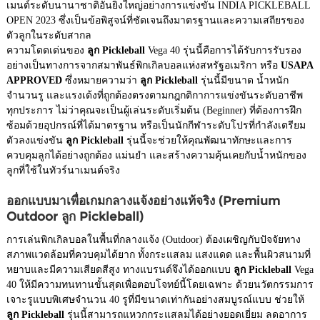
เมนต์ระดับนานาชาติอันยิ่งใหญ่อย่างการแข่งขัน INDIA PICKLEBALL
OPEN 2023 ซึ่งเป็นข้อพิสูจน์ที่ชัดเจนถึงมาตรฐานและความเสถียรของ
ตัวลูกในระดับสากล
ความโดดเด่นของ
ลูก Pickleball
Vega 40 รุ่นนี้คือการได้รับการรับรอง
อย่างเป็นทางการจากสมาพันธ์พิกเกิลบอลแห่งสหรัฐอเมริกา หรือ
USAPA
APPROVED
ซึ่งหมายความว่า
ลูก Pickleball
รุ่นนี้มีขนาด น้ำหนัก
จำนวนรู และแรงเด้งที่ถูกต้องตรงตามกฎกติกาการแข่งขันระดับอาชีพ
ทุกประการ ไม่ว่าคุณจะเป็นผู้เล่นระดับเริ่มต้น (Beginner) ที่ต้องการฝึก
ซ้อมด้วยอุปกรณ์ที่ได้มาตรฐาน หรือเป็นนักกีฬาระดับโปรที่กำลังเตรียม
ตัวลงแข่งขัน
ลูก Pickleball
รุ่นนี้จะช่วยให้คุณพัฒนาทักษะและการ
ควบคุมลูกได้อย่างถูกต้อง แม่นยำ และสร้างความคุ้นเคยกับน้ำหนักของ
ลูกที่ใช้ในทัวร์นาเมนต์จริง
ออกแบบมาเพื่อเกมกลางแจ้งอย่างแท้จริง (Premium
Outdoor ลูก Pickleball)
การเล่นพิกเกิลบอลในพื้นที่กลางแจ้ง (Outdoor) ต้องเผชิญกับปัจจัยทาง
สภาพแวดล้อมที่ควบคุมได้ยาก ทั้งกระแสลม แสงแดด และพื้นผิวสนามที่
หยาบและมีความเสียดสีสูง ทางแบรนด์จึงได้ออกแบบ
ลูก Pickleball
Vega
40 ให้มีความทนทานขั้นสุดเพื่อตอบโจทย์นี้โดยเฉพาะ ด้วยนวัตกรรมการ
เจาะรูแบบพิเศษจำนวน 40 รูที่มีขนาดเท่ากันอย่างสมบูรณ์แบบ ช่วยให้
ลูก Pickleball
รุ่นนี้สามารถแหวกกระแสลมได้อย่างยอดเยี่ยม ลดอาการ