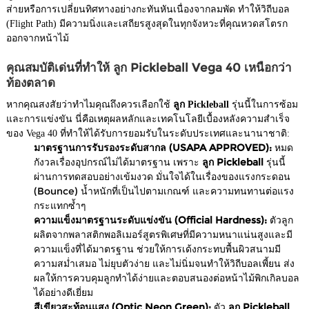
ส่ายหรือการเปลี่ยนทิศทางอย่างกะทันหันเนื่องจากลมพัด ทำให้วิถีบอล
(Flight Path) มีความนิ่งและเสถียรสูงสุดในทุกจังหวะที่คุณหวดสโตรก
ออกจากหน้าไม้
คุณสมบัติเด่นที่ทำให้ ลูก Pickleball Vega 40 เหนือกว่า
ท้องตลาด
หากคุณสงสัยว่าทำไมคุณถึงควรเลือกใช้
ลูก Pickleball
รุ่นนี้ในการซ้อม
และการแข่งขัน นี่คือเหตุผลหลักและเทคโนโลยีเบื้องหลังความสำเร็จ
ของ Vega 40 ที่ทำให้ได้รับการยอมรับในระดับประเทศและนานาชาติ:
มาตรฐานการรับรองระดับสากล (USAPA APPROVED):
หมด
กังวลเรื่องอุปกรณ์ไม่ได้มาตรฐาน เพราะ
ลูก Pickleball
รุ่นนี้
ผ่านการทดสอบอย่างเข้มงวด มั่นใจได้ในเรื่องของแรงกระดอน
(Bounce) น้ำหนักที่เป็นไปตามเกณฑ์ และความทนทานต่อแรง
กระแทกซ้ำๆ
ความแข็งมาตรฐานระดับแข่งขัน (Official Hardness):
ตัวลูก
ผลิตจากพลาสติกพอลิเมอร์สูตรพิเศษที่มีความหนาแน่นสูงและมี
ความแข็งที่ได้มาตรฐาน ช่วยให้การเด้งกระทบพื้นผิวสนามมี
ความสม่ำเสมอ ไม่ยุบตัวง่าย และไม่นิ่มจนทำให้วิถีบอลเพี้ยน ส่ง
ผลให้การควบคุมลูกทำได้ง่ายและตอบสนองต่อหน้าไม้พิกเกิลบอล
ได้อย่างดีเยี่ยม
สีเขียวสะท้อนแสง (Optic Neon Green):
ตัว
ลูก Pickleball