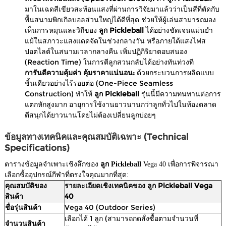
มาในเฉดสีเขียวสะท้อนแสงที่ผ่านการวิจัยมาแล้วว่าเป็นสีที่ตัดกับ
พื้นสนามพิกเกิลบอลส่วนใหญ่ได้ดีที่สุด ช่วยให้ผู้เล่นสามารถมอง
เห็นการหมุนและวิถีของ
ลูก Pickleball
ได้อย่างชัดเจนแม่นยำ
แม้ในสภาวะแสงแดดจัดในช่วงกลางวัน หรือภายใต้แสงไฟส
ปอตไลต์ในสนามเวลากลางคืน เพิ่มปฏิกิริยาตอบสนอง
(Reaction Time) ในการตีลูกสวนกลับได้อย่างทันท่วงที
การันตีความคุ้มค่า คุ้มราคาแน่นอน:
ด้วยกระบวนการผลิตแบบ
ชิ้นเดียวอย่างไร้รอยต่อ (One-Piece Seamless
Construction) ทำให้
ลูก Pickleball
รุ่นนี้มีความทนทานต่อการ
แตกหักสูงมาก อายุการใช้งานยาวนานกว่าลูกทั่วไปในท้องตลาด
ตีสนุกได้ยาวนานโดยไม่ต้องเปลี่ยนลูกบ่อยๆ
ข้อมูลทางเทคนิคและคุณสมบัติเฉพาะ (Technical
Specifications)
ตารางข้อมูลจำเพาะเชิงลึกของ
ลูก Pickleball
Vega 40 เพื่อการพิจารณา
เลือกซื้ออุปกรณ์กีฬาที่ตรงใจคุณมากที่สุด:
คุณสมบัติของ
รายละเอียดเชิงเทคนิคของ ลูก Pickleball Vega
สินค้า
40
ชื่อรุ่นสินค้า
Vega 40 (Outdoor Series)
เลือกได้ 1 ลูก (สามารถกดสั่งซื้อตามจำนวนที่
จำนวนสินค้า