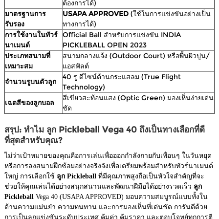
ต้องการได้)
มาตรฐานการ
USAPA APPROVED
(ใช้ในการแข่งขันอย่างเป็น
รับรอง
ทางการได้)
การใช้งานในทัวร์
Official Ball สำหรับการแข่งขัน INDIA
นาเมนต์
PICKLEBALL OPEN 2023
ประเภทสนามที่
สนามกลางแจ้ง (Outdoor Court) หรือพื้นผิวปูน/
เหมาะสม
แอสฟัลต์
40 รู ดีไซน์ต้านกระแสลม (True Flight
จำนวนรูบนตัวลูก
Technology)
สีเขียวสะท้อนแสง (Optic Green) มองเห็นง่ายเด่น
เฉดสีของลูกบอล
ชัด
สรุป: ทำไม ลูก Pickleball Vega 40 ถึงเป็นทางเลือกที่ดี
ที่สุดสำหรับคุณ?
ไม่ว่าเป้าหมายของคุณคือการเล่นเพื่อออกกำลังกายกับเพื่อนๆ ในวันหยุด
หรือการลงสนามฝึกซ้อมอย่างจริงจังเพื่อเตรียมพร้อมสำหรับทัวร์นาเมนต์
ใหญ่ การเลือกใช้
ลูก Pickleball
ที่มีคุณภาพสูงถือเป็นหัวใจสำคัญที่จะ
ช่วยให้คุณเล่นได้อย่างสนุกสนานและพัฒนาฝีมือได้อย่างรวดเร็ว
ลูก
Pickleball
Vega 40 (USAPA APPROVED) มอบความสมบูรณ์แบบทั้งใน
ด้านความแม่นยำ ความทนทาน และการมองเห็นที่เด่นชัด การันตีด้วย
การเป็นลูกแข่งขันระดับประเทศ คุ้มค่า คุ้มราคา และตอบโจทย์ทุกการตี