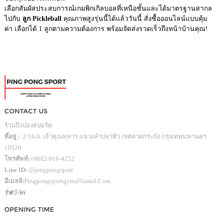
เลือกสัมผัสประสบการณ์เกมพิกเกิลบอลที่เหนือชั้นและได้มาตรฐานสากล
ไปกับ
ลูก Pickleball
คุณภาพสูงรุ่นนี้ได้แล้ววันนี้ สั่งซื้อออนไลน์แบบคุ้ม
ค่า เลือกได้ 1 ลูกตามความต้องการ พร้อมจัดส่งรวดเร็วถึงหน้าบ้านคุณ!
CONTACT US
ร้านปิงปองสปอร์ต
ที่อยู่ :
2/16 ถ. เจ้าคุณทหาร แขวงลำปลาทิว เขตลาดกระบัง กรุงเทพมหานคร
10520
โทรศัพท์:
+6682-916-4252
Line ID:
@pingpongsport
อีเมลล์:
Pingpongsportgym@gmail.com
OPENING TIME