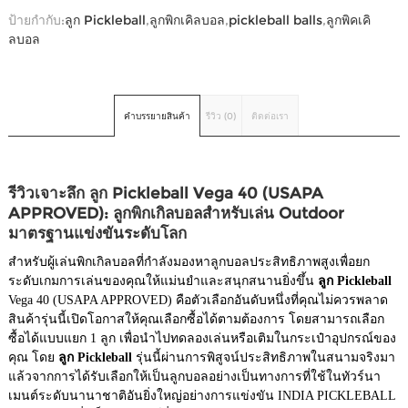
ป้ายกำกับ:
ลูก Pickleball
,
ลูกพิกเคิลบอล
,
pickleball balls
,
ลูกพิคเคิ
ลบอล
คำบรรยายสินค้า
รีวิว (0)
ติดต่อเรา
รีวิวเจาะลึก ลูก Pickleball Vega 40 (USAPA
APPROVED): ลูกพิกเกิลบอลสำหรับเล่น Outdoor
มาตรฐานแข่งขันระดับโลก
สำหรับผู้เล่นพิกเกิลบอลที่กำลังมองหาลูกบอลประสิทธิภาพสูงเพื่อยก
ระดับเกมการเล่นของคุณให้แม่นยำและสนุกสนานยิ่งขึ้น
ลูก Pickleball
Vega 40 (USAPA APPROVED) คือตัวเลือกอันดับหนึ่งที่คุณไม่ควรพลาด
สินค้ารุ่นนี้เปิดโอกาสให้คุณเลือกซื้อได้ตามต้องการ โดยสามารถเลือก
ซื้อได้แบบแยก 1 ลูก เพื่อนำไปทดลองเล่นหรือเติมในกระเป๋าอุปกรณ์ของ
คุณ โดย
ลูก Pickleball
รุ่นนี้ผ่านการพิสูจน์ประสิทธิภาพในสนามจริงมา
แล้วจากการได้รับเลือกให้เป็นลูกบอลอย่างเป็นทางการที่ใช้ในทัวร์นา
เมนต์ระดับนานาชาติอันยิ่งใหญ่อย่างการแข่งขัน INDIA PICKLEBALL