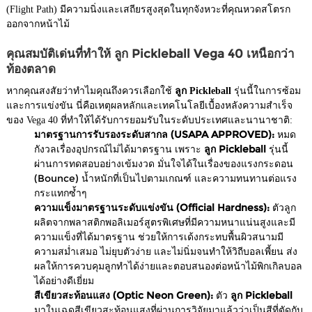
(Flight Path) มีความนิ่งและเสถียรสูงสุดในทุกจังหวะที่คุณหวดสโตรก
ออกจากหน้าไม้
คุณสมบัติเด่นที่ทำให้ ลูก Pickleball Vega 40 เหนือกว่า
ท้องตลาด
หากคุณสงสัยว่าทำไมคุณถึงควรเลือกใช้
ลูก Pickleball
รุ่นนี้ในการซ้อม
และการแข่งขัน นี่คือเหตุผลหลักและเทคโนโลยีเบื้องหลังความสำเร็จ
ของ Vega 40 ที่ทำให้ได้รับการยอมรับในระดับประเทศและนานาชาติ:
มาตรฐานการรับรองระดับสากล (USAPA APPROVED):
หมด
กังวลเรื่องอุปกรณ์ไม่ได้มาตรฐาน เพราะ
ลูก Pickleball
รุ่นนี้
ผ่านการทดสอบอย่างเข้มงวด มั่นใจได้ในเรื่องของแรงกระดอน
(Bounce) น้ำหนักที่เป็นไปตามเกณฑ์ และความทนทานต่อแรง
กระแทกซ้ำๆ
ความแข็งมาตรฐานระดับแข่งขัน (Official Hardness):
ตัวลูก
ผลิตจากพลาสติกพอลิเมอร์สูตรพิเศษที่มีความหนาแน่นสูงและมี
ความแข็งที่ได้มาตรฐาน ช่วยให้การเด้งกระทบพื้นผิวสนามมี
ความสม่ำเสมอ ไม่ยุบตัวง่าย และไม่นิ่มจนทำให้วิถีบอลเพี้ยน ส่ง
ผลให้การควบคุมลูกทำได้ง่ายและตอบสนองต่อหน้าไม้พิกเกิลบอล
ได้อย่างดีเยี่ยม
สีเขียวสะท้อนแสง (Optic Neon Green):
ตัว
ลูก Pickleball
มาในเฉดสีเขียวสะท้อนแสงที่ผ่านการวิจัยมาแล้วว่าเป็นสีที่ตัดกับ