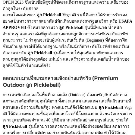
OPEN 2023 ซึ่งเป็นข้อพิสูจน์ที่ชัดเจนถึงมาตรฐานและความเสถียรของ
ตัวลูกในระดับสากล
ความโดดเด่นของ
ลูก Pickleball
Vega 40 รุ่นนี้คือการได้รับการรับรอง
อย่างเป็นทางการจากสมาพันธ์พิกเกิลบอลแห่งสหรัฐอเมริกา หรือ
USAPA
APPROVED
ซึ่งหมายความว่า
ลูก Pickleball
รุ่นนี้มีขนาด น้ำหนัก
จำนวนรู และแรงเด้งที่ถูกต้องตรงตามกฎกติกาการแข่งขันระดับอาชีพ
ทุกประการ ไม่ว่าคุณจะเป็นผู้เล่นระดับเริ่มต้น (Beginner) ที่ต้องการฝึก
ซ้อมด้วยอุปกรณ์ที่ได้มาตรฐาน หรือเป็นนักกีฬาระดับโปรที่กำลังเตรียม
ตัวลงแข่งขัน
ลูก Pickleball
รุ่นนี้จะช่วยให้คุณพัฒนาทักษะและการ
ควบคุมลูกได้อย่างถูกต้อง แม่นยำ และสร้างความคุ้นเคยกับน้ำหนักของ
ลูกที่ใช้ในทัวร์นาเมนต์จริง
ออกแบบมาเพื่อเกมกลางแจ้งอย่างแท้จริง (Premium
Outdoor ลูก Pickleball)
การเล่นพิกเกิลบอลในพื้นที่กลางแจ้ง (Outdoor) ต้องเผชิญกับปัจจัยทาง
สภาพแวดล้อมที่ควบคุมได้ยาก ทั้งกระแสลม แสงแดด และพื้นผิวสนามที่
หยาบและมีความเสียดสีสูง ทางแบรนด์จึงได้ออกแบบ
ลูก Pickleball
Vega
40 ให้มีความทนทานขั้นสุดเพื่อตอบโจทย์นี้โดยเฉพาะ ด้วยนวัตกรรมการ
เจาะรูแบบพิเศษจำนวน 40 รูที่มีขนาดเท่ากันอย่างสมบูรณ์แบบ ช่วยให้
ลูก Pickleball
รุ่นนี้สามารถแหวกกระแสลมได้อย่างยอดเยี่ยม ลดอาการ
ส่ายหรือการเปลี่ยนทิศทางอย่างกะทันหันเนื่องจากลมพัด ทำให้วิถีบอล