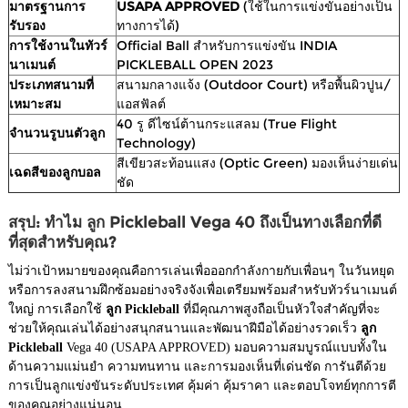
มาตรฐานการ
USAPA APPROVED
(ใช้ในการแข่งขันอย่างเป็น
รับรอง
ทางการได้)
การใช้งานในทัวร์
Official Ball สำหรับการแข่งขัน INDIA
นาเมนต์
PICKLEBALL OPEN 2023
ประเภทสนามที่
สนามกลางแจ้ง (Outdoor Court) หรือพื้นผิวปูน/
เหมาะสม
แอสฟัลต์
40 รู ดีไซน์ต้านกระแสลม (True Flight
จำนวนรูบนตัวลูก
Technology)
สีเขียวสะท้อนแสง (Optic Green) มองเห็นง่ายเด่น
เฉดสีของลูกบอล
ชัด
สรุป: ทำไม ลูก Pickleball Vega 40 ถึงเป็นทางเลือกที่ดี
ที่สุดสำหรับคุณ?
ไม่ว่าเป้าหมายของคุณคือการเล่นเพื่อออกกำลังกายกับเพื่อนๆ ในวันหยุด
หรือการลงสนามฝึกซ้อมอย่างจริงจังเพื่อเตรียมพร้อมสำหรับทัวร์นาเมนต์
ใหญ่ การเลือกใช้
ลูก Pickleball
ที่มีคุณภาพสูงถือเป็นหัวใจสำคัญที่จะ
ช่วยให้คุณเล่นได้อย่างสนุกสนานและพัฒนาฝีมือได้อย่างรวดเร็ว
ลูก
Pickleball
Vega 40 (USAPA APPROVED) มอบความสมบูรณ์แบบทั้งใน
ด้านความแม่นยำ ความทนทาน และการมองเห็นที่เด่นชัด การันตีด้วย
การเป็นลูกแข่งขันระดับประเทศ คุ้มค่า คุ้มราคา และตอบโจทย์ทุกการตี
ของคุณอย่างแน่นอน