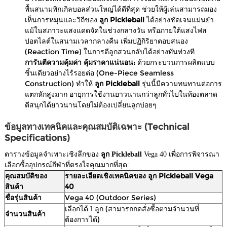
พื้นสนามพิกเกิลบอลส่วนใหญ่ได้ดีที่สุด ช่วยให้ผู้เล่นสามารถมอง
เห็นการหมุนและวิถีของ
ลูก Pickleball
ได้อย่างชัดเจนแม่นยำ
แม้ในสภาวะแสงแดดจัดในช่วงกลางวัน หรือภายใต้แสงไฟส
ปอตไลต์ในสนามเวลากลางคืน เพิ่มปฏิกิริยาตอบสนอง
(Reaction Time) ในการตีลูกสวนกลับได้อย่างทันท่วงที
การันตีความคุ้มค่า คุ้มราคาแน่นอน:
ด้วยกระบวนการผลิตแบบ
ชิ้นเดียวอย่างไร้รอยต่อ (One-Piece Seamless
Construction) ทำให้
ลูก Pickleball
รุ่นนี้มีความทนทานต่อการ
แตกหักสูงมาก อายุการใช้งานยาวนานกว่าลูกทั่วไปในท้องตลาด
ตีสนุกได้ยาวนานโดยไม่ต้องเปลี่ยนลูกบ่อยๆ
ข้อมูลทางเทคนิคและคุณสมบัติเฉพาะ (Technical
Specifications)
ตารางข้อมูลจำเพาะเชิงลึกของ
ลูก Pickleball
Vega 40 เพื่อการพิจารณา
เลือกซื้ออุปกรณ์กีฬาที่ตรงใจคุณมากที่สุด:
คุณสมบัติของ
รายละเอียดเชิงเทคนิคของ ลูก Pickleball Vega
สินค้า
40
ชื่อรุ่นสินค้า
Vega 40 (Outdoor Series)
เลือกได้ 1 ลูก (สามารถกดสั่งซื้อตามจำนวนที่
จำนวนสินค้า
ต้องการได้)