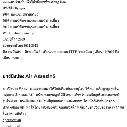
ออกแบบร่วมกับ นักกีฬามืออาชีพ Wang Hao
ประวัติ Olympic
2004 รองแชมป์ชายเดี่ยว
2008 แชมป์ทีมชาย,รองแชมป์ชายเดี่ยว
2012 แชมป์ทีมชาย,รองแชมป์ชายเดี่ยว
World Championship
แชมป์โลก 2009
รองแชมป์โลก 2011,2013
มือวางอันดับ 1 ติดต่อกัน 21 เดือน จากคะแนน ITTF /รายเดือน ( เดือน 10/2007 ถึง
เดือน 7/2009 )
ยางปิงปอง
Air AssasinS
ยางปิงปอง ที่สามารถออกแบบมาให้ใกล้เคียงกับยางยุโรป ให้ความเร็วลูกสูงสุดใน
กลุ่มยางเรียบของ AIR หน้ายางเกาะลูกได้ดี เหมาะสำหรับเล่นกับลูกปิงปองพลาสติก
รุ่นใหม่ 40+ ยางปิงปอง AIR รุ่นนี้ถูกออกแบบและทดสอบโดยนักกีฬาชั้นนำจาก
ประเทศเยอรมัน ทำให้ได้ยางปิงปองที่มีคุณสมบัติใกล้เคียงกับยางปิงปองราคาหลักพัน
ในราคาหลักร้อย
Specification
Speed: 120