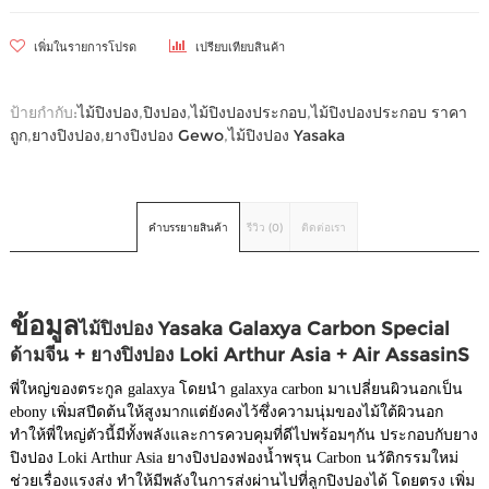
เพิ่มในรายการโปรด
เปรียบเทียบสินค้า
ป้ายกำกับ:
ไม้ปิงปอง
,
ปิงปอง
,
ไม้ปิงปองประกอบ
,
ไม้ปิงปองประกอบ ราคา
ถูก
,
ยางปิงปอง
,
ยางปิงปอง Gewo
,
ไม้ปิงปอง Yasaka
คำบรรยายสินค้า
รีวิว (0)
ติดต่อเรา
ข้อมูล
ไม้ปิงปอง Yasaka Galaxya Carbon Special
ด้ามจีน + ยางปิงปอง Loki Arthur Asia + Air AssasinS
พี่ใหญ่ของตระกูล galaxya โดยนำ galaxya carbon มาเปลี่ยนผิวนอกเป็น
ebony เพิ่มสปีดต้นให้สูงมากแต่ยังคงไว้ซึ่งความนุ่มของไม้ใต้ผิวนอก
ทำให้พี่ใหญ่ตัวนี้มีทั้งพลังและการควบคุมที่ดีไปพร้อมๆกัน ประกอบกับยาง
ปิงปอง Loki Arthur Asia ยางปิงปองฟองน้ำพรุน Carbon นวัติกรรมใหม่
ช่วยเรื่องแรงส่ง ทำให้มีพลังในการส่งผ่านไปที่ลูกปิงปองได้ โดยตรง เพิ่ม