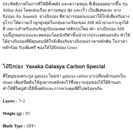
ประสิทธิภาพในการตีให้มีทั้งพลัง และความหมุน ที่เยี่ยมยอดมากขึ้น รุ่น
Arthur Asia โดดเด่นเรื่อง ความหมุน พุ่ง และเร็ว เป็นพิเศษและ ยาง
ปิงปอง Air AssasinS ยางปิงปอง ที่สามารถออกแบบมาให้ใกล้เคียงกับยาง
ยุโรป ให้ความเร็วลูกสูงสุดในกลุ่มยางเรียบของ AIR หน้ายางเกาะลูกได้
ดี เหมาะสำหรับเล่นกับลูกปิงปองพลาสติกรุ่นใหม่ 40+ ยางปิงปอง AIR
รุ่นนี้ถูกออกแบบและทดสอบโดยนักกีฬาชั้นนำจากประเทศเยอรมัน ทำให้
ได้ยางปิงปองที่มีคุณสมบัติใกล้เคียงกับยางปิงปองราคาหลักพัน ในราคา
หลักร้อย รับเพิ่มฟรี ซองใส่ไม้ปิงปอง Gewo
ไม้ปิงปอง Yasaka Galaxya Carbon Special
พี่ใหญ่ของตระกูล galaxya โดยนำ galaxya carbon มาเปลี่ยนผิวนอกเป็น
ebony เพิ่มสปีดต้นให้สูงมากแต่ยังคงไว้ซึ่งความนุ่มของไม้ใต้ผิวนอก
ทำให้พี่ใหญ่ตัวนี้มีทั้งพลังและการควบคุมที่ดีไปพร้อมๆกัน
Layers :
7+2
Weight (g) :
93
Blade Type :
OFF+