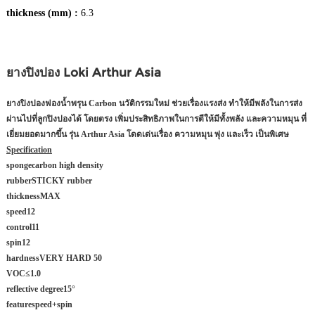
thickness (mm) :
6.3
ยางปิงปอง Loki Arthur Asia
ยางปิงปองฟองน้ำพรุน Carbon นวัติกรรมใหม่ ช่วยเรื่องแรงส่ง ทำให้มีพลังในการส่ง
ผ่านไปที่ลูกปิงปองได้ โดยตรง เพิ่มประสิทธิภาพในการตีให้มีทั้งพลัง และความหมุน ที่
เยี่ยมยอดมากขึ้น รุ่น Arthur Asia โดดเด่นเรื่อง ความหมุน พุ่ง และเร็ว เป็นพิเศษ
Specification
sponge
carbon high density
rubber
STICKY rubber
thickness
MAX
speed
12
control
11
spin
12
hardness
VERY HARD
50
VOC
≤1.0
reflective degree
15°
feature
speed+spin