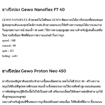
ยางปิงปอง Gewo Nanoflex FT 40
GEWO NANOFLEX ด้วยเทคโนโลยีของ GEWO พัฒนาจนได้ยางปิงปองที่ตอบสนอง
ผู้เล่นทุกระดับและทุกสไตล์การเล่น ผิวยางออกแบบให้สร้างความหมุนได้มากและง่าย
ในทุกๆสถานการณ์ ฟองน้ำ 40 องศา ให้การควบคุมสูงสุด เหมาะสำหรับผู้เล่นตั้งแต่มือ
ใหม่ จนถึงมืออาชีพที่ต้องการความแม่นยำในการบุก
speed :
108
control :
99
spin :
115
feeling :
soft+
ยางปิงปอง
Gewo Proton Neo 450
ยางปิงปองสัญชาติเยอรมัน ผิวยางเนื้อละเอียดสวย เทคโนโลยี DGC40+ สร้างความ
หมุนได้ดีแม้ตีลูกพลาสติกบอล ฟองน้ำแข็งพอประมาณให้แรงดีดตัวสูง ตอบสนองต่อ
การสัมผัสลูกจนรู้สึกถึงเนื้อไม้ได้เป็นอย่างดี เสริมเกมบล็อคให้อันตรายต่ออีกฝ่าย บุกได้
ทั้งลูกหมุนและลูกพุ่ง
เหมาะสำหรับผู้เล่นที่ชื่นชอบการบุกท็อปสปินอย่างต่อเนื่อง ให้ฟิลลิ่งที่ดีมาก ทั้งเกมบน