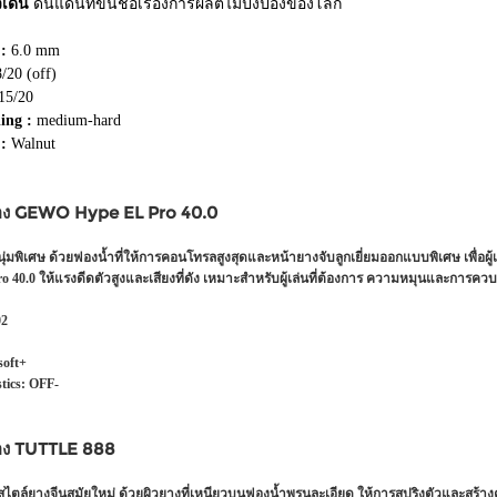
ีเดน
ดินแดนที่ขึ้นชื่อเรื่องการผลิตไม้ปิงปองของโลก
 :
6.0 mm
/20 (off)
15/20
ing :
medium-hard
 :
Walnut
อง GEWO Hype EL Pro 40.0
ุ่มพิเศษ ด้วยฟองน้ำที่ให้การคอนโทรลสูงสุดและหน้ายางจับลูกเยี่ยมออกแบบพิเศษ เพื่อผู
o 40.0 ให้แรงดีดตัวสูงและเสียงที่ดัง เหมาะสำหรับผู้เล่นที่ต้องการ ความหมุนและการคว
02
soft+
tics:
OFF-
อง TUTTLE 888
ไตล์ยางจีนสมัยใหม่ ด้วยผิวยางที่เหนียวบนฟองน้ำพรุนละเอียด ให้การสปริงตัวและสร้า