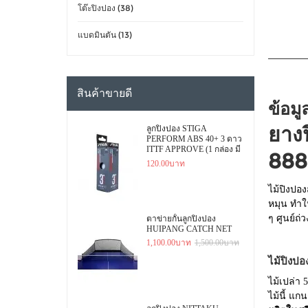
โต๊ะปิงปอง (38)
แบดมินตัน (13)
สินค้าขายดี
ข้อมู
ยาง
ลูกปิงปอง STIGA
PERFORM ABS 40+ 3 ดาว
ITTF APPROVE (1 กล่อง มี
888
3 ลูก)
120.00บาท
ไม้ปิงปอ
หมุน ทำใ
ๆ ศูนย์ถ่
ตาข่ายกั้นลูกปิงปอง
HUIPANG CATCH NET
1,100.00บาท
1,500.00บาท
ไม้ปิงป
ไม้เปล่า 
ไม้นี้ แก