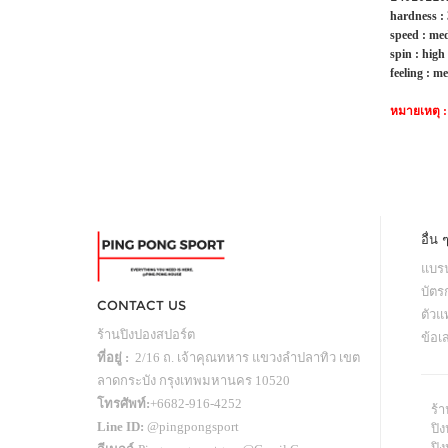
hardness :
speed :
med
spin :
high
feeling :
me
หมายเหตุ :
อื่น 
แบรน
บัตร
CONTACT US
ตัว
ร้านปิงปองสปอร์ต
ข้อเ
ที่อยู่ :
2/16 ถ. เจ้าคุณทหาร แขวงลำปลาทิว เขต
ลาดกระบัง กรุงเทพมหานคร 10520
โทรศัพท์:
+6682-916-4252
ร้
Line ID:
@pingpongsport
ปิง
ปิ