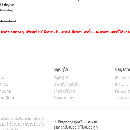
38 degree
ium-high
dium-hard
 ค่าตัวเลขต่าง ๆ เปรียบเทียบได้เฉพาะในแบรนด์เดียวกันเท่านั้น และตัวเลขเหล่านี้ได้
ๆ
บัญชีผู้ใช้
ข้อมูลร้า
ด์
บัญชีผู้ใช้
เกี่ยวกับเ
กำนัล
ประวัติการสั่งซื้อ
Delivery 
แทนขาย
รายการโปรด
Privacy P
สนอพิเสษ
รับจดหมายข่าว
Terms & 
านปิงปองสปอร์ต ขายอุปกรณ์
: PingpongsporT จำหน่าย
ปอง ไม้ปิงปอง ลูกปิงปอง ยาง
อุปกรณ์ปิงปอง ไม้ปิงปอง ลูก
งปอง © 2026