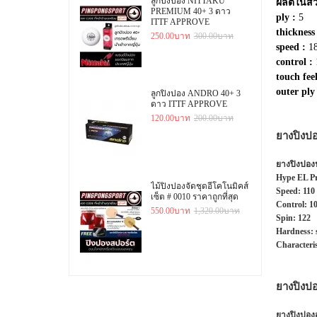
ลูกปิงปอง NITTAKU
ผลิตในสว
PREMIUM 40+ 3 ดาว
ply :
5
ITTF APPROVE
thickness
250.00บาท
300.00บาท
speed :
18
control :
touch feel
outer ply
ลูกปิงปอง ANDRO 40+ 3
ดาว ITTF APPROVE
120.00บาท
200.00บาท
ยางปิงป
ยางปิงปองน
Hype EL Pr
ไม้ปิงปองจัดชุดอีโคโนมิคส์
Speed:
110
เซ็ต # 0010 ราคาถูกที่สุด
Control:
1
550.00บาท
1,320.00บาท
Spin:
122
Hardness:
Characteris
ยางปิงป
ยางปิงปองส