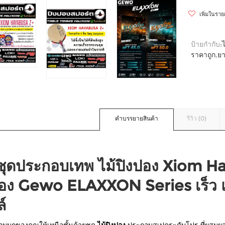
เพิ่มในรา
ป้ายกำกับ:
ราคาถูก
,
ยา
คำบรรยายสินค้า
รีวิว (0)
วชุดประกอบเทพ ไม้ปิงปอง Xiom Ha
ปอง Gewo ELAXXON Series เร็ว แ
์