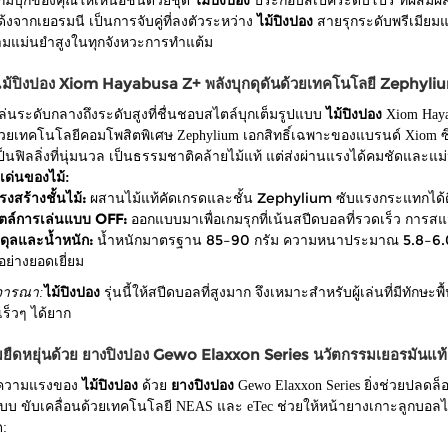
กมบุกของคุณให้เหนือชั้นด้วยชุด
ไม้ปิงปอง
ประกอบสเปคระดับโปร ที่ผสมผส
้งจากเยอรมนี เป็นการจับคู่ที่ลงตัวระหว่าง
ไม้ปิงปอง
สายรุกระดับพรีเมีย
มแม่นยำสูงในทุกจังหวะการทำแต้ม
 ไม้ปิงปอง Xiom Hayabusa Z+ พลังบุกดุดันด้วยเทคโนโลยี Zephyli
เล่นระดับกลางถึงระดับสูงที่ชื่นชอบสไตล์บุกเต็มรูปแบบ
ไม้ปิงปอง
Xiom Hayab
้วยเทคโนโลยีคอมโพสิตพิเศษ Zephylium เอกสิทธิ์เฉพาะของแบรนด์ Xiom ซึ่
็นฟิลลิ่งที่นุ่มนวล เป็นธรรมชาติคล้ายไม้แท้ แต่ส่งผ่านแรงได้คมชัดและแม่น
เด่นของไม้:
งสร้างชั้นไม้:
ผสานไม้แท้คัดเกรดและชั้น Zephylium ซับแรงกระแทกได้ดีเยี่
ตล์การเล่นแบบ OFF:
ออกแบบมาเพื่อเกมรุกที่เน้นสปีดบอลที่รวดเร็ว การสแ
ดุลและน้ำหนัก:
น้ำหนักมาตรฐาน 85–90 กรัม ความหนาประมาณ 5.8–6.0 
อย่างยอดเยี่ยม
จารณา:
ไม้ปิงปอง
รุ่นนี้ให้สปีดบอลที่สูงมาก จึงเหมาะสำหรับผู้เล่นที่มีทักษะพื
เร็วๆ ได้ยาก
มยืดหยุ่นด้วย ยางปิงปอง Gewo Elaxxon Series นวัตกรรมเยอรมันแท้
ิมความแรงของ
ไม้ปิงปอง
ด้วย
ยางปิงปอง
Gewo Elaxxon Series ยิ่งช่วยปลดล
บบ ขับเคลื่อนด้วยเทคโนโลยี NEAS และ eTec ช่วยให้หน้ายางเกาะลูกบอลได้น
: