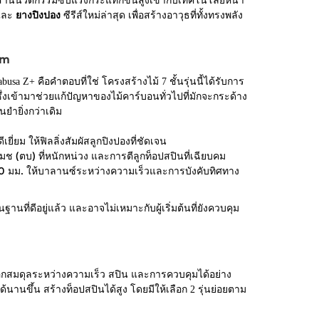
านนวัตกรรมซับแรงกระแทกขั้นสูงเข้ากับเทคโนโลยีหน้า
มและ
ยางปิงปอง
ซีรีส์ใหม่ล่าสุด เพื่อสร้างอาวุธที่ทั้งทรงพลัง
um
usa Z+ คือคำตอบที่ใช่ โครงสร้างไม้ 7 ชั้นรุ่นนี้ได้รับการ
งเข้ามาช่วยแก้ปัญหาของไม้คาร์บอนทั่วไปที่มักจะกระด้าง
ยำยิ่งกว่าเดิม
ยม ให้ฟิลลิ่งสัมผัสลูกปิงปองที่ชัดเจน
มช (ตบ) ที่หนักหน่วง และการตีลูกท็อปสปินที่เฉียบคม
มม. ให้บาลานซ์ระหว่างความเร็วและการบังคับทิศทาง
้นฐานที่ดีอยู่แล้ว และอาจไม่เหมาะกับผู้เริ่มต้นที่ยังควบคุม
็อกสมดุลระหว่างความเร็ว สปิน และการควบคุมได้อย่าง
านขึ้น สร้างท็อปสปินได้สูง โดยมีให้เลือก 2 รุ่นย่อยตาม