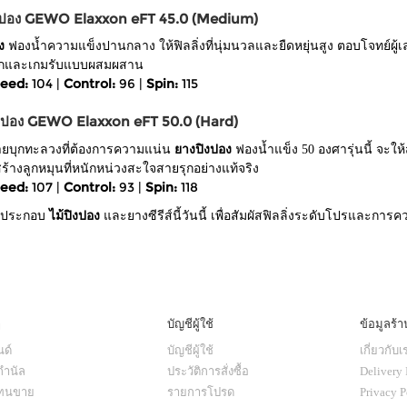
ิงปอง GEWO Elaxxon eFT 45.0 (Medium)
ง
ฟองน้ำความแข็งปานกลาง ให้ฟิลลิ่งที่นุ่มนวลและยืดหยุ่นสูง ตอบโจทย์ผู้
มรุกและเกมรับแบบผสมผสาน
eed:
104 |
Control:
96 |
Spin:
115
ิงปอง GEWO Elaxxon eFT 50.0 (Hard)
ยบุกทะลวงที่ต้องการความแน่น
ยางปิงปอง
ฟองน้ำแข็ง 50 องศารุ่นนี้ จะให
สร้างลูกหมุนที่หนักหน่วงสะใจสายรุกอย่างแท้จริง
eed:
107 |
Control:
93 |
Spin:
118
เซตประกอบ
ไม้ปิงปอง
และยางซีรีส์นี้วันนี้ เพื่อสัมผัสฟิลลิ่งระดับโปรและการ
ๆ
บัญชีผู้ใช้
ข้อมูลร้า
ด์
บัญชีผู้ใช้
เกี่ยวกับเ
กำนัล
ประวัติการสั่งซื้อ
Delivery 
แทนขาย
รายการโปรด
Privacy P