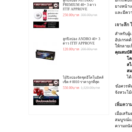
ยกระดับเ
ลูกปิงปอง NITTAKU
PREMIUM 40+ 3 ดาว
ยางหน้าเด
ITTF APPROVE
และมีควา
250.00บาท
300.00บาท
เจาะลึก
สำหรับผู้
ลูกปิงปอง ANDRO 40+ 3
อัปเกรดด
ดาว ITTF APPROVE
ให้กลายเป
120.00บาท
200.00บาท
คุณสมบัติ
โคร
สไ
สม
ได้
ไม้ปิงปองจัดชุดอีโคโนมิคส์
เซ็ต # 0010 ราคาถูกที่สุด
ข้อควรพิ
550.00บาท
1,320.00บาท
จังหวะไม้
เพิ่มควา
เมื่อเสร
สมบูรณ์แ
ความถนัด