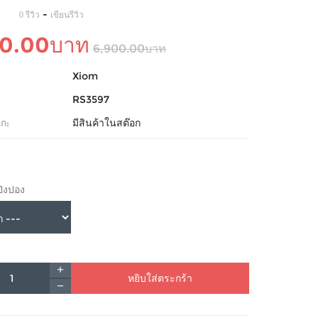
-
0 รีวิว
เขียนรีวิว
70.00บาท
6,900.00บาท
Xiom
RS3597
ก:
มีสินค้าในสต๊อก
ปิงปอง
หยิบใส่ตระกร้า