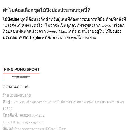
ทำไมต้องเลือกชุดไม้ปิงปองประกอบชุดนี้?
ไม้ปิงปอง
ชุดนี้คือทางลัดสำหรับผู้เล่นที่ต้องการอัปเกรดฝีมือ ด้วยฟิลลิ่งที่
"แรงสั่งได้ คุมง่ายดั่งใจ" ไม่ว่าจะเป็นลูกตบที่ทรงพลังจาก Gewo หรือลูก
ท็อปสปินที่หนักหน่วงจาก Sword Maze P ทั้งหมดนี้รวมอยู่ใน
ไม้ปิงปอง
ประกอบ WPM Explore
ที่คัดสรรมาเพื่อคุณโดยเฉพาะ
CONTACT US
ร้านปิงปองสปอร์ต
ที่อยู่ :
2/16 ถ. เจ้าคุณทหาร แขวงลำปลาทิว เขตลาดกระบัง กรุงเทพมหานคร
10520
โทรศัพท์:
+6682-916-4252
Line ID:
@pingpongsport
อีเมลล์:
Pingpongsportgym@gmail.com