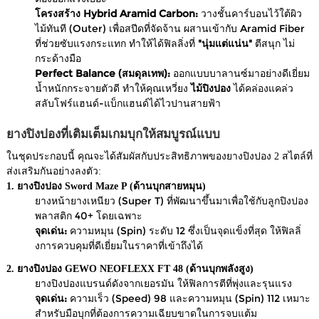
โครงสร้าง Hybrid Aramid Carbon:
วางชั้นคาร์บอนไว้ใต้ผิว
ไม้ทันที (Outer) เพื่อสปีดที่จัดจ้าน ผสานเข้ากับ Aramid Fiber
ที่ช่วยซับแรงกระแทก ทำให้ได้ฟิลลิ่งที่
"นุ่มแต่แน่น"
ตีสนุก ไม่
กระด้างมือ
Perfect Balance (สมดุลเทพ):
ออกแบบบาลานซ์มาอย่างดีเยี่ยม
น้ำหนักกระจายตัวดี ทำให้คุณเหวี่ยง
ไม้ปิงปอง
ได้คล่องแคล่ว
สลับโฟร์แฮนด์-แบ็กแฮนด์ได้ไวปานสายฟ้า
ยางปิงปองที่เติมเต็มเกมบุกให้สมบูรณ์แบบ
ในชุดประกอบนี้ คุณจะได้สัมผัสกับประสิทธิภาพของยางปิงปอง 2 สไตล์ที่
ส่งเสริมกันอย่างลงตัว:
1. ยางปิงปอง Sword Maze P (ด้านบุกสายหมุน)
ยางหน้ายางเหนียว (Super T) ที่พัฒนาขึ้นมาเพื่อใช้กับลูกปิงปอง
พลาสติก 40+ โดยเฉพาะ
จุดเด่น:
ความหมุน (Spin) ระดับ 12 ซึ่งเป็นจุดแข็งที่สุด ให้ฟิลลิ่
งการควบคุมที่ดีเยี่ยมในราคาที่เข้าถึงได้
2. ยางปิงปอง GEWO NEOFLEXX FT 48 (ด้านบุกพลังสูง)
ยางปิงปองแบรนด์ดังจากเยอรมัน ให้ฟิลการตีที่พุ่งและรุนแรง
จุดเด่น:
ความเร็ว (Speed) 98 และความหมุน (Spin) 112 เหมาะ
สำหรับมือบุกที่ต้องการความเฉียบขาดในการจบแต้ม