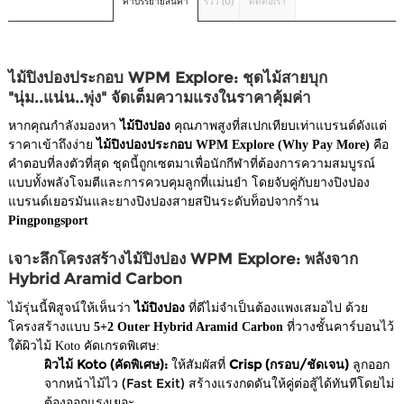
คำบรรยายสินค้า
รีวิว (0)
ติดต่อเรา
ไม้ปิงปองประกอบ WPM Explore: ชุดไม้สายบุก
"นุ่ม..แน่น..พุ่ง" จัดเต็มความแรงในราคาคุ้มค่า
หากคุณกำลังมองหา
ไม้ปิงปอง
คุณภาพสูงที่สเปกเทียบเท่าแบรนด์ดังแต่
ราคาเข้าถึงง่าย
ไม้ปิงปองประกอบ WPM Explore (Why Pay More)
คือ
คำตอบที่ลงตัวที่สุด ชุดนี้ถูกเซตมาเพื่อนักกีฬาที่ต้องการความสมบูรณ์
แบบทั้งพลังโจมตีและการควบคุมลูกที่แม่นยำ โดยจับคู่กับยางปิงปอง
แบรนด์เยอรมันและยางปิงปองสายสปินระดับท็อปจากร้าน
Pingpongsport
เจาะลึกโครงสร้างไม้ปิงปอง WPM Explore: พลังจาก
Hybrid Aramid Carbon
ไม้รุ่นนี้พิสูจน์ให้เห็นว่า
ไม้ปิงปอง
ที่ดีไม่จำเป็นต้องแพงเสมอไป ด้วย
โครงสร้างแบบ
5+2 Outer Hybrid Aramid Carbon
ที่วางชั้นคาร์บอนไว้
ใต้ผิวไม้ Koto คัดเกรดพิเศษ:
ผิวไม้ Koto (คัดพิเศษ):
ให้สัมผัสที่
Crisp (กรอบ/ชัดเจน)
ลูกออก
จากหน้าไม้ไว (Fast Exit) สร้างแรงกดดันให้คู่ต่อสู้ได้ทันทีโดยไม่
ต้องออกแรงเยอะ