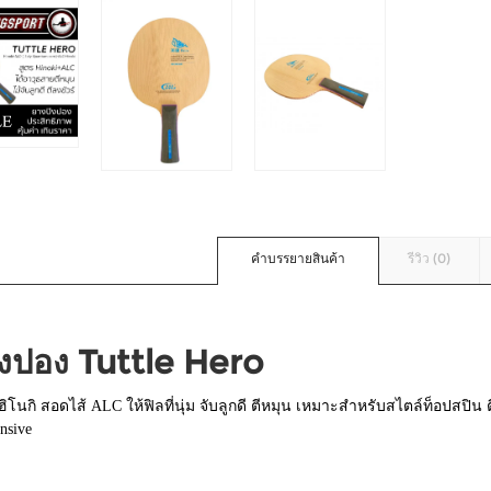
คำบรรยายสินค้า
รีวิว (0)
ิงปอง Tuttle Hero
ฮิโนกิ สอดไส้ ALC ให้ฟิลที่นุ่ม จับลูกดี ตีหมุน เหมาะสำหรับสไตล์ท็อปสปิน 
nsive