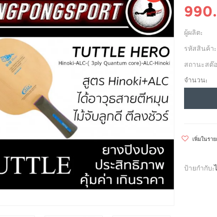
990
ผู้ผลิต:
รหัสสินค้า:
สถานะสต๊อ
จำนวน:
เพิ่มในรา
ป้ายกำกับ: