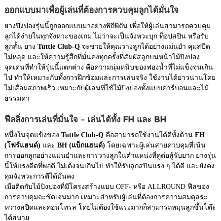
ออกแบบมาเพื่อผู้เล่นที่ต้องการควบคุมลูกได้มั่นใจ
ยางปิงปองรุ่นนี้ถูกออกแบบมาอย่างพิถีพิถัน เพื่อให้ผู้เล่นสามารถควบคุม
ลูกได้ง่ายในทุกจังหวะของเกม ไม่ว่าจะเป็นจังหวะบุก ท็อปสปิน หรือรับ
ลูกสั้น ยาง
Tuttle Club-Q
จะช่วยให้คุณวางลูกได้อย่างแม่นยำ คุมสปีด
ไม่หลุด และให้ความรู้สึกที่มั่นคงทุกครั้งที่สัมผัสลูกบนหน้าไม้ปิงปอง
จุดเด่นที่ทำให้รุ่นนี้แตกต่าง คือความนุ่มหนึบของฟองน้ำที่ไม่แข็งจนเกิน
ไป ทำให้เหมาะกับทั้งการฝึกซ้อมและการเล่นจริง ใช้งานได้ยาวนานโดย
ไม่เสื่อมสภาพเร็ว เหมาะกับผู้เล่นที่ใช้ไม้ปิงปองทั้งแบบคาร์บอนและไม้
ธรรมดา
ฟีลลิ่งการเล่นที่มั่นใจ – เล่นได้ทั้ง FH และ BH
หนึ่งในจุดแข็งของ
Tuttle Club-Q
คือสามารถใช้งานได้ดีทั้งด้าน
FH
(โฟร์แฮนด์)
และ
BH (แบ็กแฮนด์)
โดยเฉพาะผู้เล่นสายควบคุมที่เน้น
การออกลูกอย่างแม่นยำและการวางลูกในตำแหน่งที่คู่ต่อสู้รับยาก ยางรุ่น
นี้ให้แรงดีดที่พอดี ไม่เด้งจนเกินไป ทำให้รับลูกสปินแรง ๆ ได้ดี และยังคง
คุมจังหวะการตีได้มั่นคง
เมื่อติดกับไม้ปิงปองที่มีโครงสร้างแบบ OFF- หรือ ALLROUND ฟีลของ
การควบคุมจะชัดเจนมาก เหมาะสำหรับผู้เล่นที่ต้องการความสมดุลระ
หว่างสปีดและคอนโทรล โดยไม่ต้องใช้แรงมากก็สามารถหมุนลูกขึ้นโต๊ะ
ได้สบาย