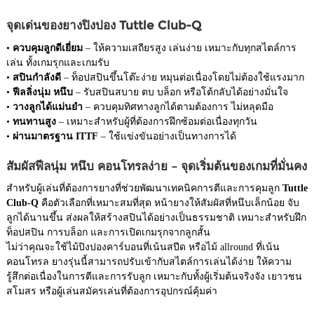
จุดเด่นของยางปิงปอง Tuttle Club-Q
•
ควบคุมลูกดีเยี่ยม
– ให้ความเสถียรสูง เล่นง่าย เหมาะกับทุกสไตล์การ
เล่น ทั้งเกมรุกและเกมรับ
•
สปินกำลังดี
– ท็อปสปินขึ้นโต๊ะง่าย หมุนต่อเนื่องโดยไม่ต้องใช้แรงมาก
•
ฟีลลิ่งนุ่ม หนึบ
– รับสปินสบาย ตบ บล็อก หรือโต้กลับได้อย่างมั่นใจ
•
วางลูกได้แม่นยำ
– ควบคุมทิศทางลูกได้ตามต้องการ ไม่หลุดมือ
•
ทนทานสูง
– เหมาะสำหรับผู้ที่ต้องการฝึกซ้อมต่อเนื่องทุกวัน
•
ผ่านมาตรฐาน ITTF
– ใช้แข่งขันอย่างเป็นทางการได้
สัมผัสฟีลนุ่ม หนึบ คอนโทรลง่าย – จุดเริ่มต้นของเกมที่มั่นคง
สำหรับผู้เล่นที่ต้องการยางที่ช่วยพัฒนาเทคนิคการตีและการคุมลูก
Tuttle
Club-Q
คือตัวเลือกที่เหมาะสมที่สุด หน้ายางให้สัมผัสที่หนึบเล็กน้อย จับ
ลูกได้นานขึ้น ส่งผลให้สร้างสปินได้อย่างเป็นธรรมชาติ เหมาะสำหรับฝึก
ท็อปสปิน การบล็อก และการเปิดเกมรุกจากลูกสั้น
ไม่ว่าคุณจะใช้ไม้ปิงปองคาร์บอนที่เน้นสปีด หรือไม้ allround ที่เน้น
คอนโทรล ยางรุ่นนี้สามารถปรับเข้ากับสไตล์การเล่นได้ง่าย ให้ความ
รู้สึกต่อเนื่องในการตีและการรับลูก เหมาะกับทั้งผู้เริ่มต้นจริงจัง เยาวชน
สโมสร หรือผู้เล่นสมัครเล่นที่ต้องการอุปกรณ์คุ้มค่า