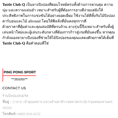
Tuttle Club-Q
เป็นยางปิงปองที่ตอบโจทย์ครบทั้งด้านการควบคุม ความ
นุ่ม และความแม่นยำ เหมาะสำหรับผู้ที่ต้องการยางตีง่ายแต่ยังให้
ประสิทธิภาพในการแข่งขันได้อย่างยอดเยี่ยม ใช้งานได้ดีทั้งกับไม้ปิงปอง
คาร์บอนและไม้ allround โดยให้ฟีลลิ่งที่มั่นคงทุกการตี
ด้วยราคาที่คุ้มค่าและคุณสมบัติที่ครบถ้วน ยางรุ่นนี้จึงเหมาะสำหรับทั้งผู้
เล่นหน้าใหม่และผู้เล่นระดับกลางที่ต้องการก้าวสู่เกมที่มั่นคงขึ้น หากคุณ
กำลังมองหายางปิงปองที่ช่วยให้ไม้ปิงปองของคุณแสดงศักยภาพได้เต็มที่
Tuttle Club-Q
คือคำตอบที่ใช่
CONTACT US
ร้านปิงปองสปอร์ต
ที่อยู่ :
2/16 ถ. เจ้าคุณทหาร แขวงลำปลาทิว เขตลาดกระบัง กรุงเทพมหานคร
10520
โทรศัพท์:
+6682-916-4252