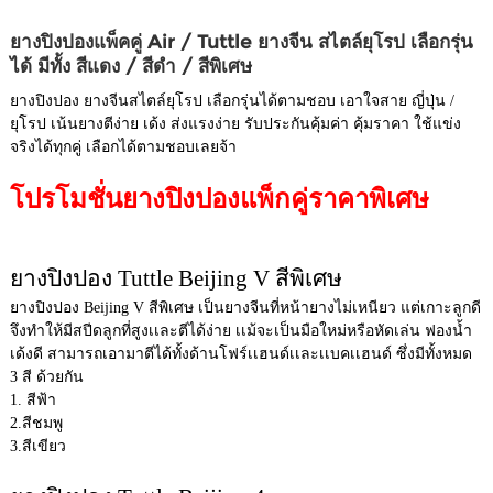
ยางปิงปองแพ็คคู่ Air / Tuttle ยางจีน สไตล์ยุโรป เลือกรุ่น
ได้ มีทั้ง สีแดง / สีดำ / สีพิเศษ
ยางปิงปอง ยางจีนสไตล์ยุโรป เลือกรุ่นได้ตามชอบ เอาใจสาย ญี่ปุ่น /
ยุโรป เน้นยางตีง่าย เด้ง ส่งแรงง่าย รับประกันคุ้มค่า คุ้มราคา ใช้แข่ง
จริงได้ทุกคู่ เลือกได้ตามชอบเลยจ้า
โปรโมชั่นยางปิงปองแพ็กคู่ราคาพิเศษ
ยางปิงปอง Tuttle Beijing V สีพิเศษ
ยางปิงปอง Beijing V สีพิเศษ เป็นยางจีนที่หน้ายางไม่เหนียว แต่เกาะลูกดี
จึงทำให้มีสปีดลูกที่สูงเเละตีได้ง่าย เเม้จะเป็นมือใหม่หรือหัดเล่น ฟองน้ำ
เด้งดี สามารถเอามาตีได้ทั้งด้านโฟร์เเฮนด์เเละเเบคเเฮนด์ ซึ่งมีทั้งหมด
3 สี ด้วยกัน
1. สีฟ้า
2.สีชมพู
3.สีเขียว