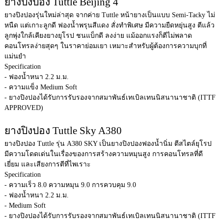
ยางปิงปอง Tuttle Beijing 4
ยางปิงปองรุ่นใหม่ล่าสุด จากค่าย Tuttle หน้ายางเป็นแบบ Semi-Tacky ไม่
หนืด แต่เกาะลูกดี ฟองน้ำพรุนสีแดง สั่งทำพิเศษ มีความยืดหยุ่นสูง ตีแล้ว
ลูกพุ่งใกล้เคียงยางยุโรป ชนแบ็กดี ลงง่าย แม้ออกแรงก็ตีไม่พลาด
คอนโทรลง่ายสุดๆ ในราคาย่อมเยา เหมาะสำหรับผู้ต้องการความบุกที่
แม่นยำ
Specification
- ฟองน้ำหนา 2.2 ม.ม.
- ความแข็ง Medium Soft
- ยางปิงปองได้รับการรับรองจากสมาพันธ์เทเบิลเทนนิสนานาชาติ (ITTF
APPROVED)
ยางปิงปอง Tuttle Sky A380
ยางปิงปอง Tuttle รุ่น A380 SKY เป็นยางปิงปองฟองน้ำนิ่ม ตีสไตล์ยุโรป
มีความโดดเด่นในเรื่องของการสร้างความหมุนสูง การคอนโทรลที่ดี
เยี่ยม และเสียงการตีที่ไพเราะ
Specification
- ความเร็ว 8.0 ความหมุน 9.0 การควบคุม 9.0
- ฟองน้ำหนา 2.2 ม.ม.
- Medium Soft
- ยางปิงปองได้รับการรับรองจากสมาพันธ์เทเบิลเทนนิสนานาชาติ (ITTF