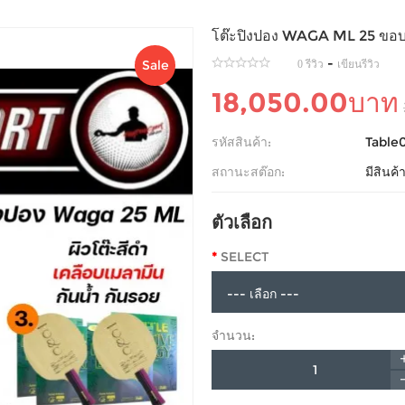
โต๊ะปิงปอง WAGA ML 25 ขอบโ
-
Sale
0 รีวิว
เขียนรีวิว
18,050.00บาท
รหัสสินค้า:
Table
สถานะสต๊อก:
มีสินค
ตัวเลือก
SELECT
จำนวน: