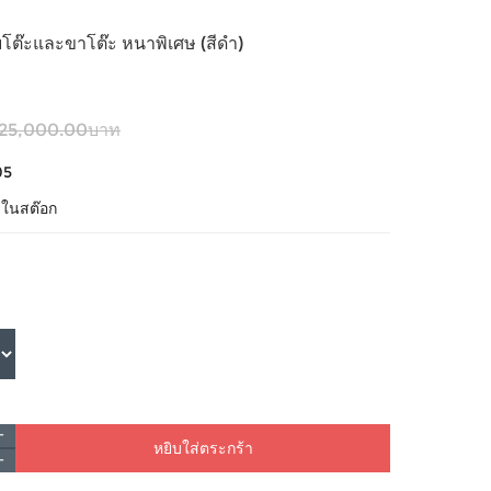
ต๊ะและขาโต๊ะ หนาพิเศษ (สีดำ)
25,000.00บาท
05
้าในสต๊อก
หยิบใส่ตระกร้า