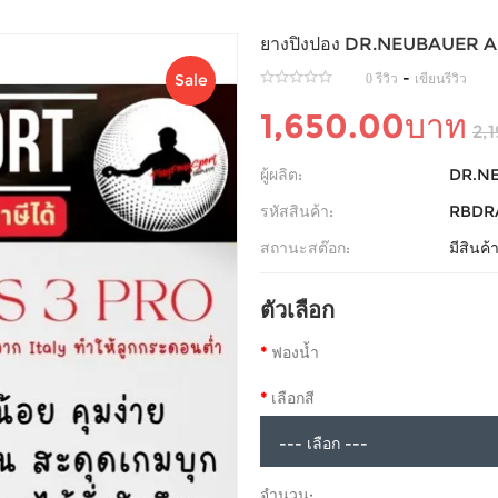
ยางปิงปอง DR.NEUBAUER A.B.
-
Sale
0 รีวิว
เขียนรีวิว
1,650.00บาท
2,
ผู้ผลิต:
DR.N
รหัสสินค้า:
RBDR
สถานะสต๊อก:
มีสินค
ตัวเลือก
ฟองน้ำ
เลือกสี
จำนวน: