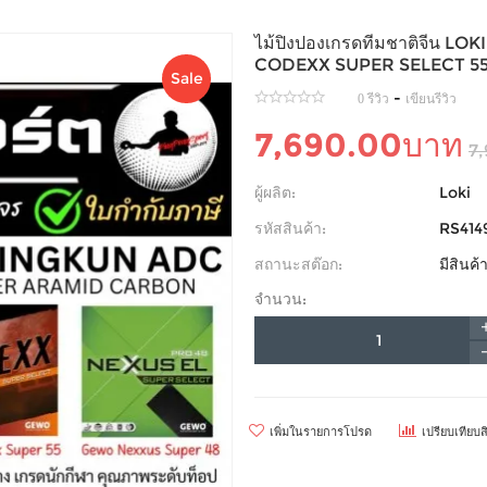
ไม้ปิงปองเกรดทีมชาติจีน L
CODEXX SUPER SELECT 55
Sale
-
0 รีวิว
เขียนรีวิว
7,690.00บาท
7
ผู้ผลิต:
Loki
รหัสสินค้า:
RS414
สถานะสต๊อก:
มีสินค
จำนวน:
เพิ่มในรายการโปรด
เปรียบเทียบส