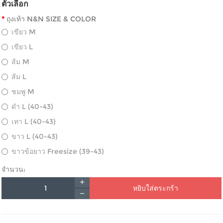
ตัวเลือก
ถุงเท้า N&N SIZE & COLOR
เขียว M
เขียว L
ส้ม M
ส้ม L
ชมพู M
ดำ L (40-43)
เทา L (40-43)
ขาว L (40-43)
ขาวข้อยาว Freesize (39-43)
จำนวน:
หยิบใส่ตระกร้า