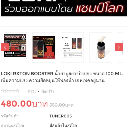
LOKI RXTON BOOSTER น้ำยาบูสยางปิงปอง ขนาด 100 ML.
เพิ่มความแรง ความยืดหยุ่นให้ฟองน้ำ เอฟเฟคอยู่นาน
-
0 รีวิว
เขียนรีวิว
480.00บาท
550.00บาท
รหัสสินค้า:
TUNER005
สถานะสต๊อก:
มีสินค้าในสต๊อก