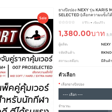
ยางปิงปอง NEXY รุ่น KARI
SELECTED (เลือกความแข็งได้
Sale
-
0 รีวิว
เขียนรีวิว
1,380.00บาท
3,
ผู้ผลิต:
NEXY
รหัสสินค้า:
RKN0
สถานะสต๊อก:
มีสินค
ตัวเลือก
เลือกยางปิงปอง
จำนวน: