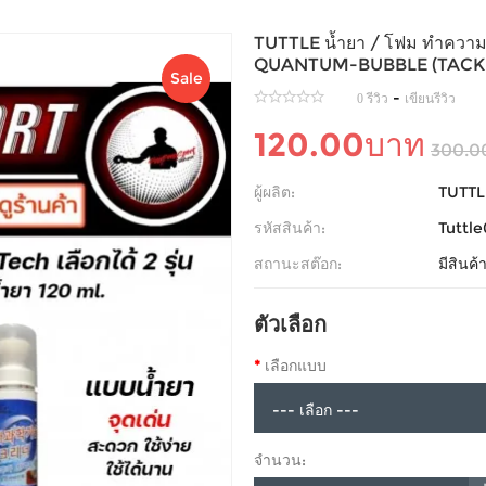
TUTTLE น้ำยา / โฟม ทำควา
QUANTUM-BUBBLE (TACKI
Sale
-
0 รีวิว
เขียนรีวิว
120.00บาท
300.0
ผู้ผลิต:
TUTTL
รหัสสินค้า:
Tuttl
สถานะสต๊อก:
มีสินค
ตัวเลือก
เลือกแบบ
จำนวน: