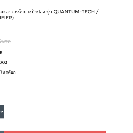
มสะอาดหน้ายางปิงปอง รุ่น QUANTUM-TECH /
FIER)
0บาท
E
e003
้าในสต๊อก