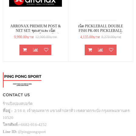
ARRONAX PREMIUM POST &
เน็ต PICKLEBALL DOUBLE
NET SET: ชุดเสาและ เน็ต
FISH PK-001 PICKLEBALL
PICKLEBALL เหล็กกัลวาไนซ์
POST & NET ชุดเสาพร้อม เน็ต
9,990.00บาท
12,900.00บาท
4,135.00บาท
8,270.00บาท
เกรดพรีเมียม
PICKLEBALL มาตรฐาน
CONTACT US
ร้านปิงปองสปอร์ต
ที่อยู่ :
2/16 ถ. เจ้าคุณทหาร แขวงลำปลาทิว เขตลาดกระบัง กรุงเทพมหานคร
10520
โทรศัพท์:
+6682-916-4252
Line ID:
@pingpongsport