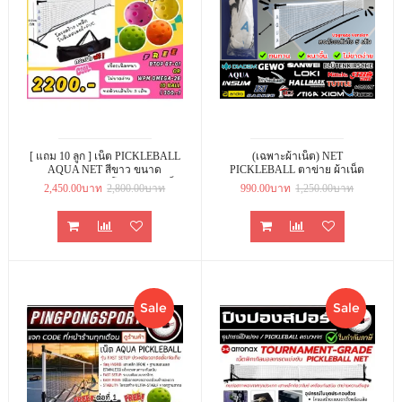
[ แถม 10 ลูก ] เน็ต PICKLEBALL
(เฉพาะผ้าเน็ต) NET
AQUA NET สีขาว ขนาด
PICKLEBALL ตาข่าย ผ้าเน็ต
มาตรฐานแข่งขัน โครงสร้างเหล็ก
พิคเคิลบอล รุ่นอัพเกรด ทน หนา
2,450.00บาท
2,800.00บาท
990.00บาท
1,250.00บาท
อย่างดี
ขึ้น ทอด้วยเส้นใย5เส้น
Sale
Sale