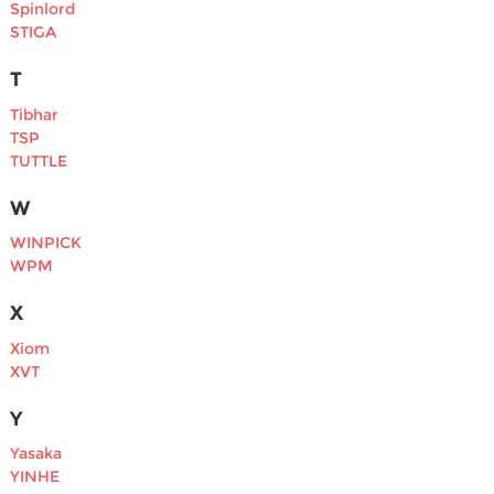
Spinlord
STIGA
T
Tibhar
TSP
TUTTLE
W
WINPICK
WPM
X
Xiom
XVT
Y
Yasaka
YINHE