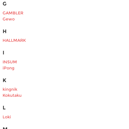
G
GAMBLER
Gewo
H
HALLMARK
I
INSUM
iPong
K
kingnik
Kokutaku
L
Loki