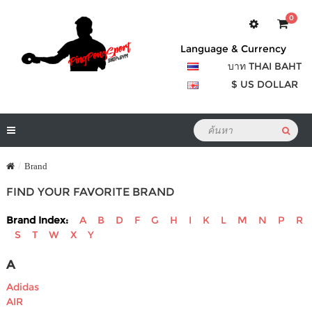
0
Language & Currency
บาท THAI BAHT
$ US DOLLAR
Brand
FIND YOUR FAVORITE BRAND
Brand Index:
A
B
D
F
G
H
I
K
L
M
N
P
R
S
T
W
X
Y
A
Adidas
AIR