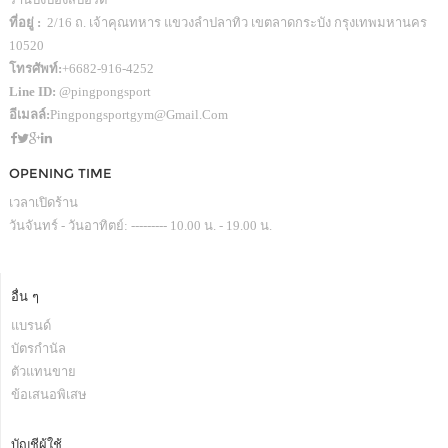
ที่อยู่ :
2/16 ถ. เจ้าคุณทหาร แขวงลำปลาทิว เขตลาดกระบัง กรุงเทพมหานคร
10520
โทรศัพท์:
+6682-916-4252
Line ID:
@pingpongsport
อีเมลล์:
Pingpongsportgym@gmail.com
OPENING TIME
เวลาเปิดร้าน
วันจันทร์ - วันอาทิตย์: --------- 10.00 น. - 19.00 น.
อื่น ๆ
แบรนด์
บัตรกำนัล
ตัวแทนขาย
ข้อเสนอพิเสษ
บัญชีผู้ใช้