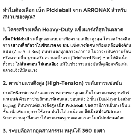
ทำไมต้องเลือก เน็ต Pickleball จาก ARRONAX สำหรับ
สนามของคุณ?
1. โครงสร้างเหล็ก Heavy-Duty แข็งแกร่งที่สุดในตลาด
เน็ต Pickleball
รุ่นนี้ถูกออกแบบมาเพื่อความเสถียรสูงสุด โครงสร้างผลิต
จาก
เสาเหล็กกัลวาไนซ์ขนาด 60 มม.
แข็งแรงพิเศษ พร้อมเคลือบซิงค์กัน
สนิม (Zinc Anti-Rust) ทนทานต่อทุกสภาวะอากาศ ไม่ว่าจะเป็นความร้อน
หรือความชื้น ฐานเสริมความแข็งแรง (Reinforced Base) ช่วยให้ตัวเน็ต
ตั้งตรง
ไม่สั่นคลอน ไม่เอนเอียง
แม้ในช่วงการแข่งขันที่ดุเดือดหรือเล่น
กลางแจ้งที่มีลมแรง
2. ตาข่ายแรงตึงสูง (High-Tension) ระดับการแข่งขัน
ประสิทธิภาพการเด้งและการกระทบของลูกจะเป็นไปตามมาตรฐานทัวร์
นาเมนต์ ด้วยตาข่ายถักหนาพิเศษและขอบหนัง 2 ชั้น (Dual-layer Leather
Edging) ที่ทนทานต่อแรงดึงสูง
เน็ต Pickleball
ของเรามีการเย็บตะเข็บ 2
ชั้น เพื่อเพิ่มอายุการใช้งาน มั่นใจได้ว่าเน็ตจะ
ตึงเป๊ะสม่ำเสมอ
และ
รักษาความสูงกึ่งกลางได้ตามมาตรฐานตลอดเวลาโดยไม่หย่อนคล้อย
3. ระบบล้อลากอุตสาหกรรม หมุนได้ 360 องศา