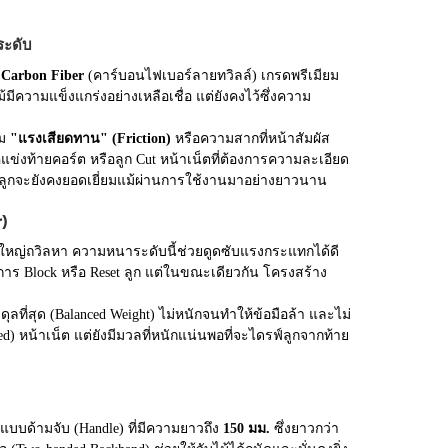
ระดับ
 Carbon Fiber
(คาร์บอนไฟเบอร์ลายทวิลล์) เกรดพรีเมียม
ีความแข็งแกร่งอย่างเหลือเชื่อ แต่ยังคงไว้ซึ่งความ
่ม
"แรงเสียดทาน" (Friction)
หรือความสากที่หน้าสัมผัส
นคู่แข่งท้ายคอร์ต หรือลูก Cut หน้าเน็ตที่ต้องการความละเอียด
มลูกจะยังคงยอดเยี่ยมแม้ผ่านการใช้งานมาอย่างยาวนาน
)
่วนใหญ่ถวิลหา ความหนาระดับนี้ช่วยดูดซับแรงกระแทกได้ดี
ทำการ Block หรือ Reset ลูก แต่ในขณะเดียวกัน โครงสร้าง
่สมดุลที่สุด (Balanced Weight) ไม่หนักจนทำให้ข้อมือล้า และไม่
) หน้าเน็ต แต่ยังมีมวลที่หนักแน่นพอที่จะไดรฟ์ลูกจากท้าย
แบบด้ามจับ (Handle) ที่มีความยาวถึง
150 มม.
ซึ่งยาวกว่า