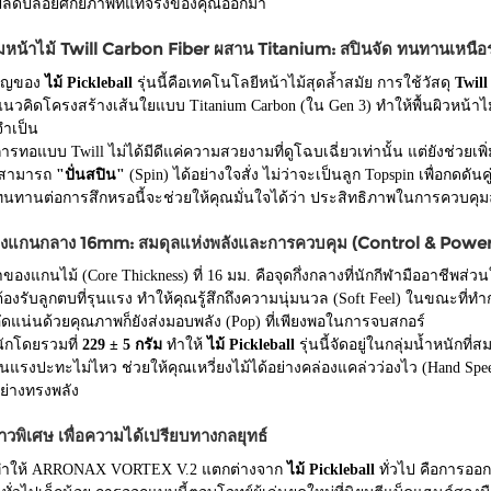
ปลดปล่อยศักยภาพที่แท้จริงของคุณออกมา
มหน้าไม้ Twill Carbon Fiber ผสาน Titanium: สปินจัด ทนทานเหนือ
คัญของ
ไม้ Pickleball
รุ่นนี้คือเทคโนโลยีหน้าไม้สุดล้ำสมัย การใช้วัสดุ
Twill
วคิดโครงสร้างเส้นใยแบบ Titanium Carbon (ใน Gen 3) ทำให้พื้นผิวหน้าไม้ม
่จำเป็น
ทอแบบ Twill ไม่ได้มีดีแค่ความสวยงามที่ดูโฉบเฉี่ยวเท่านั้น แต่ยังช่วยเพิ
ณสามารถ
"ปั่นสปิน"
(Spin) ได้อย่างใจสั่ง ไม่ว่าจะเป็นลูก Topspin เพื่อกดดั
ี่ทนทานต่อการสึกหรอนี้จะช่วยให้คุณมั่นใจได้ว่า ประสิทธิภาพในการควบคุ
างแกนกลาง 16mm: สมดุลแห่งพลังและการควบคุม (Control & Power
งแกนไม้ (Core Thickness) ที่ 16 มม. คือจุดกึ่งกลางที่นักกีฬามืออาชีพส
่อต้องรับลูกตบที่รุนแรง ทำให้คุณรู้สึกถึงความนุ่มนวล (Soft Feel) ในขณะที่
ัดแน่นด้วยคุณภาพก็ยังส่งมอบพลัง (Pop) ที่เพียงพอในการจบสกอร์
นักโดยรวมที่
229 ± 5 กรัม
ทำให้
ไม้ Pickleball
รุ่นนี้จัดอยู่ในกลุ่มน้ำหนักที
แรงปะทะไม่ไหว ช่วยให้คุณเหวี่ยงไม้ได้อย่างคล่องแคล่วว่องไว (Hand Speed
ย่างทรงพลัง
าวพิเศษ เพื่อความได้เปรียบทางกลยุทธ์
ี่ทำให้ ARRONAX VORTEX V.2 แตกต่างจาก
ไม้ Pickleball
ทั่วไป คือการออก