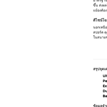
มาตรฐานทั
ขึ้น ส่ง
แม้องต้อง
ดีไซน์โฉ
นอกเหนือ
สปอร์ต ดุ
ในสนามข
สรุปจุดเด
Ul
Pe
Ex
Du
Ba
ข้อมูลจำ