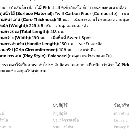
กอบการตัดสินใจ เลือก
ไม้ Pickleball
ที่เข้ากับสไตล์การเล่นของคุณมากที่สุ
สดุหน้าไม้ (Surface Material):
Twill Carbon Fiber (Composite) – เน
ามหนาแกน (Core Thickness):
16 มม. – เน้นการคอนโทรลและความนุ่
ำหนัก (Weight):
229 ± 5 กรัม – สมดุลและคล่องตัว
ามยาวรวม (Total Length):
418 มม.
ามกว้าง (Width):
190 มม. – เพิ่มพื้นที่ Sweet Spot
ามยาวด้ามจับ (Handle Length):
150 มม. – รองรับสองมือ
าดกริป (Grip Circumference):
108 มม. – กระชับมือ
ปแบบการเล่น (Play Style):
Balanced (สมดุลระหว่างรุกและรับ)
กมธรรมดาให้เป็นเกมระดับโปรฯ สัมผัสความแตกต่างที่เหนือกว่าด้วย
ไม้ Pi
ุกแมตช์ของคุณไปสู่ชัยชนะ!
ๆ
บัญชีผู้ใช้
ข้อมูลร้า
ด์
บัญชีผู้ใช้
เกี่ยวกับเ
กำนัล
ประวัติการสั่งซื้อ
Delivery 
แทนขาย
รายการโปรด
Privacy P