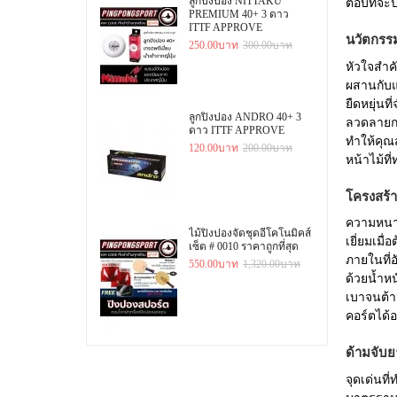
ลูกปิงปอง NITTAKU
ตอบที่จะ
PREMIUM 40+ 3 ดาว
ITTF APPROVE
นวัตกรร
250.00บาท
300.00บาท
หัวใจสำ
ผสานกับแน
ยืดหยุ่นที
ลูกปิงปอง ANDRO 40+ 3
ลวดลายการ
ดาว ITTF APPROVE
ทำให้คุ
120.00บาท
200.00บาท
หน้าไม้ท
โครงสร้
ความหนาขอ
ไม้ปิงปองจัดชุดอีโคโนมิคส์
เยี่ยมเมื
เซ็ต # 0010 ราคาถูกที่สุด
ภายในที่อ
550.00บาท
1,320.00บาท
ด้วยน้ำห
เบาจนต้าน
คอร์ตได้อ
ด้ามจับย
จุดเด่นท