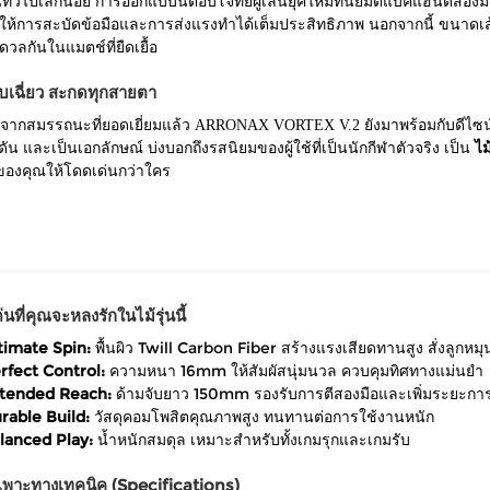
่วไปเล็กน้อย การออกแบบนี้ตอบโจทย์ผู้เล่นยุคใหม่ที่นิยมตีแบ็คแฮนด์สองมือ
ผลให้การสะบัดข้อมือและการส่งแรงทำได้เต็มประสิทธิภาพ นอกจากนี้ ขนาดเส
ดวลกันในแมตช์ที่ยืดเยื้อ
บเฉี่ยว สะกดทุกสายตา
จากสมรรถนะที่ยอดเยี่ยมแล้ว ARRONAX VORTEX V.2 ยังมาพร้อมกับดีไซน์
ดัน และเป็นเอกลักษณ์ บ่งบอกถึงรสนิยมของผู้ใช้ที่เป็นนักกีฬาตัวจริง เป็น
ไม
องคุณให้โดดเด่นกว่าใคร
่นที่คุณจะหลงรักในไม้รุ่นนี้
timate Spin:
พื้นผิว Twill Carbon Fiber สร้างแรงเสียดทานสูง สั่งลูกหมุน
rfect Control:
ความหนา 16mm ให้สัมผัสนุ่มนวล ควบคุมทิศทางแม่นยำ
tended Reach:
ด้ามจับยาว 150mm รองรับการตีสองมือและเพิ่มระยะการเ
rable Build:
วัสดุคอมโพสิตคุณภาพสูง ทนทานต่อการใช้งานหนัก
lanced Play:
น้ำหนักสมดุล เหมาะสำหรับทั้งเกมรุกและเกมรับ
เพาะทางเทคนิค (Specifications)