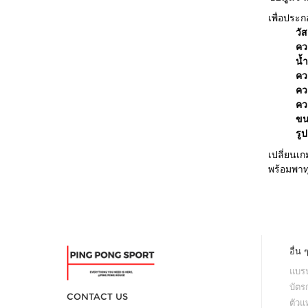
เพื่อประ
วั
คว
น้
คว
คว
คว
ขน
รู
เปลี่ยนเ
พร้อมพาท
อื่น 
แบรน
บัตร
CONTACT US
ตัว