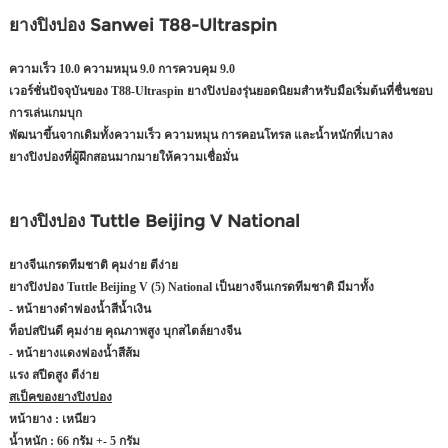
ยางปิงปอง Sanwei T88-Ultraspin
ความเร็ว 10.0 ความหมุน 9.0 การควบคุม 9.0
เวอร์ชั่นปัจจุบันของ T88-Ultraspin ยางปิงปองรุ่นยอดนิยมสำหรับมือเริ่มต้นที่ชื่นชอบ
การเล่นเกมบุก
พัฒนาขึ้นจากเดิมทั้งความเร็ว ความหมุน การคอนโทรล และน้ำหนักที่เบาลง
ยางปิงปองที่ผู้ฝึกสอนมากมายให้ความเชื่อมั่น
ยางปิงปอง Tuttle Beijing V National
ยางจีนเกรดทีมชาติ คุมง่าย ตีง่าย
ยางปิงปอง Tuttle Beijing V (5) National เป็นยางจีนเกรดทีมชาติ มีมาทั้ง
- หน้ายางดำฟองน้ำสีน้ำเงิน
ท็อปสปินดี คุมง่าย คุณภาพสูง บุกสไตล์ยางจีน
- หน้ายางแดงฟองน้ำสีส้ม
แรง สปีดสูง ตีง่าย
สเป็คของยางปิงปอง
หน้ายาง : เหนียว
น้ำหนัก : 66 กรัม +- 5 กรัม