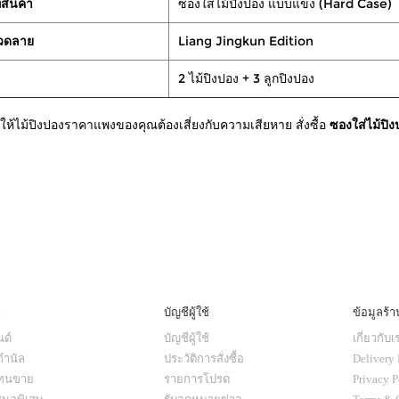
สินค้า
ซองใส่ไม้ปิงปอง แบบแข็ง (Hard Case)
ลวดลาย
Liang Jingkun Edition
2 ไม้ปิงปอง + 3 ลูกปิงปอง
ให้ไม้ปิงปองราคาแพงของคุณต้องเสี่ยงกับความเสียหาย สั่งซื้อ
ซองใส่ไม้ปิง
ๆ
บัญชีผู้ใช้
ข้อมูลร้า
ด์
บัญชีผู้ใช้
เกี่ยวกับเ
กำนัล
ประวัติการสั่งซื้อ
Delivery 
แทนขาย
รายการโปรด
Privacy P