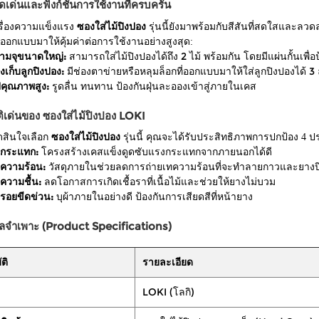
ดเด่นและฟังก์ชันการใช้งานที่ครบครัน
ื่องความแข็งแรง
ซองใส่ไม้ปิงปอง
รุ่นนี้ยังมาพร้อมกับสีสันที่สดใสและลวด
ออกแบบมาให้คุ้มค่าต่อการใช้งานอย่างสูงสุด:
ามจุขนาดใหญ่:
สามารถใส่ไม้ปิงปองได้ถึง 2 ไม้ พร้อมกัน โดยมีแผ่นกั้นเพื่
งเก็บลูกปิงปอง:
มีช่องตาข่ายหรือหลุมล็อกที่ออกแบบมาให้ใส่ลูกปิงปองได้ 3 
ปคุณภาพสูง:
รูดลื่น ทนทาน ป้องกันฝุ่นละอองเข้าสู่ภายในเคส
ิเด่นของ ซองใส่ไม้ปิงปอง LOKI
ัดสินใจเลือก
ซองใส่ไม้ปิงปอง
รุ่นนี้ คุณจะได้รับประสิทธิภาพการปกป้อง 4 ปร
นกระแทก:
โครงสร้างเคสแข็งดูดซับแรงกระแทกจากภายนอกได้ดี
นความร้อน:
วัสดุภายในช่วยลดการถ่ายเทความร้อนที่จะทำลายกาวและยางป
นความชื้น:
ลดโอกาสการเกิดเชื้อราที่เนื้อไม้และช่วยให้ยางไม่บวม
นรอยขีดข่วน:
บุผ้าภายในอย่างดี ป้องกันการเสียดสีที่หน้ายาง
ูลจำเพาะ (Product Specifications)
ติ
รายละเอียด
LOKI (โลกิ)