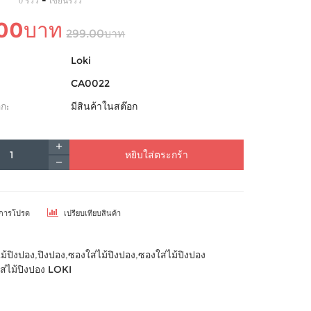
-
0 รีวิว
เขียนรีวิว
.00บาท
299.00บาท
Loki
CA0022
ก:
มีสินค้าในสต๊อก
หยิบใส่ตระกร้า
ยการโปรด
เปรียบเทียบสินค้า
ไม้ปิงปอง
,
ปิงปอง
,
ซองใส่ไม้ปิงปอง
,
ซองใส่ไม้ปิงปอง
ส่ไม้ปิงปอง LOKI