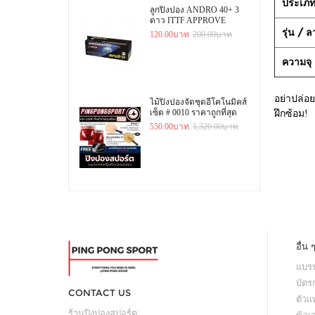
ประเภท
ลูกปิงปอง ANDRO 40+ 3
ดาว ITTF APPROVE
รุ่น / 
120.00บาท
200.00บาท
ความจุ
อย่าปล่อย
ไม้ปิงปองจัดชุดอีโคโนมิคส์
เซ็ต # 0010 ราคาถูกที่สุด
ฝึกซ้อม!
550.00บาท
1,320.00บาท
อื่น 
แบรน
บัตร
CONTACT US
ตัว
ร้านปิงปองสปอร์ต