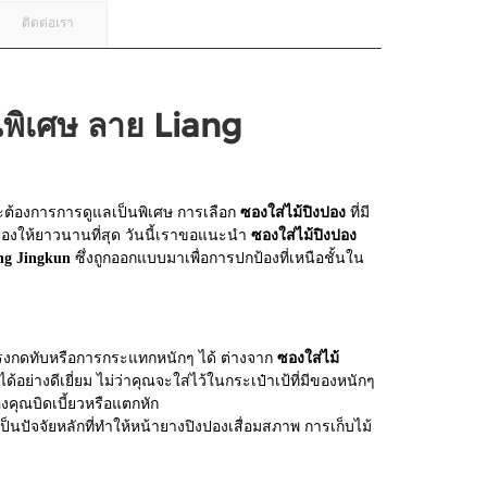
ติดต่อเรา
่นพิเศษ ลาย Liang
งและต้องการการดูแลเป็นพิเศษ การเลือก
ซองใส่ไม้ปิงปอง
ที่มี
ปองให้ยาวนานที่สุด วันนี้เราขอแนะนำ
ซองใส่ไม้ปิงปอง
ng Jingkun
ซึ่งถูกออกแบบมาเพื่อการปกป้องที่เหนือชั้นใน
นแรงกดทับหรือการกระแทกหนักๆ ได้ ต่างจาก
ซองใส่ไม้
ได้อย่างดีเยี่ยม ไม่ว่าคุณจะใส่ไว้ในกระเป๋าเป้ที่มีของหนักๆ
งคุณบิดเบี้ยวหรือแตกหัก
ป็นปัจจัยหลักที่ทำให้หน้ายางปิงปองเสื่อมสภาพ การเก็บไม้