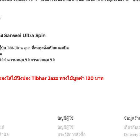
1
อง
Sanwei Ultra Spin
่ปุ่น T88-Ultra spin ที่สมดุลทั้งสปินและสปีด
on
 10.0
ความหมุน 9.0 การควบคุม 9.0
องใส่ไม้ปิงปอง Tibhar Jazz ทรงไม้มูลค่า 120 บาท
ๆ
บัญชีผู้ใช้
ข้อมูลร้า
ด์
บัญชีผู้ใช้
เกี่ยวกับเ
กำนัล
ประวัติการสั่งซื้อ
Delivery 