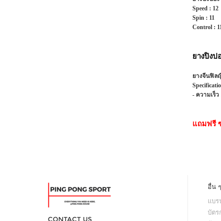
Speed :
12
Spin :
11
Control :
1
ยางปิงป
ยางจีนฟิลญี
Specificati
- ความเร็ว
แถมฟรี ซ
อื่น 
แบรน
บัตร
CONTACT US