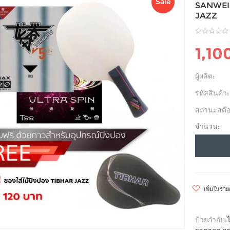
Sale
SANWEI 
JAZZ
1,10
ผู้ผลิต:
รหัสสินค้า:
สถานะสต๊อ
จำนวน:
เพิ่มในรา
ป้ายกำกับ: