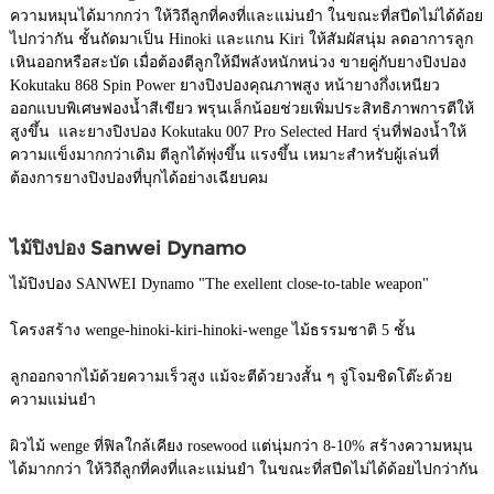
ความหมุนได้มากกว่า ให้วิถีลูกที่คงที่และแม่นยำ ในขณะที่สปีดไม่ได้ด้อย
ไปกว่ากัน ชั้นถัดมาเป็น Hinoki และแกน Kiri ให้สัมผัสนุ่ม ลดอาการลูก
เหินออกหรือสะบัด เมื่อต้องตีลูกให้มีพลังหนักหน่วง ขายคู่กับยางปิงปอง
Kokutaku 868 Spin Power ยางปิงปองคุณภาพสูง หน้ายางกึ่งเหนียว
ออกแบบพิเศษฟองน้ำสีเขียว พรุนเล็กน้อยช่วยเพิ่มประสิทธิภาพการตีให้
สูงขึ้น และยางปิงปอง Kokutaku 007 Pro Selected Hard รุ่นที่ฟองน้ำให้
ความแข็งมากกว่าเดิม ตีลูกได้พุ่งขึ้น แรงขึ้น เหมาะสำหรับผู้เล่นที่
ต้องการยางปิงปองที่บุกได้อย่างเฉียบคม
ไม้ปิงปอง Sanwei Dynamo
ไม้ปิงปอง SANWEI Dynamo "The exellent close-to-table weapon"
โครงสร้าง wenge-hinoki-kiri-hinoki-wenge ไม้ธรรมชาติ 5 ชั้น
ลูกออกจากไม้ด้วยความเร็วสูง แม้จะตีด้วยวงสั้น ๆ จู่โจมชิดโต๊ะด้วย
ความแม่นยำ
ผิวไม้ wenge ที่ฟิลใกล้เคียง rosewood แต่นุ่มกว่า 8-10% สร้างความหมุน
ได้มากกว่า ให้วิถีลูกที่คงที่และแม่นยำ ในขณะที่สปีดไม่ได้ด้อยไปกว่ากัน