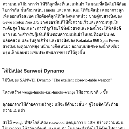
ความหมุนได้มากกว่า ให้วิถีลูกที่คงที่และแม่นยำ ในขณะที่สปีดไม่ได้ด้อย
ไปกว่ากัน ชั้นถัดมาเป็น Hinoki และแกน Kiri ให้สัมผัสนุ่ม ลดอาการลูก
เหินออกหรือสะบัด เมื่อต้องตีลูกให้มีพลังหนักหน่วง ขายคู่กับยางปิงปอง
Gewo Proton Neo 375 ยางเยอรมันที่ให้ทั้งความเร็วและความหมุนใน
ระดับสูง โดยเฉพาะการตีลูกโดยใช้ทั้งผิวยางและฟองน้ำจะให้ฟิลลิ่งดี
มาก เหมาะสำหรับผู้เล่นที่ชื่นชอบความแม่นยำในเกมท็อปสปิน ตบ
บล็อคสวน และรับลูกเสิร์ฟ และยางปิงปอง Kokutaku 868 Spin Power
ยางปิงปองคุณภาพสูง หน้ายางกึ่งเหนียว ออกแบบพิเศษฟองน้ำสีเขียว
พรุนเล็กน้อยช่วยเพิ่มประสิทธิภาพการตีให้สูงขึ้น
ไม้ปิงปอง Sanwei Dynamo
ไม้ปิงปอง SANWEI Dynamo "The exellent close-to-table weapon"
โครงสร้าง wenge-hinoki-kiri-hinoki-wenge ไม้ธรรมชาติ 5 ชั้น
ลูกออกจากไม้ด้วยความเร็วสูง แม้จะตีด้วยวงสั้น ๆ จู่โจมชิดโต๊ะด้วย
ความแม่นยำ
ผิวไม้ wenge ที่ฟิลใกล้เคียง rosewood แต่นุ่มกว่า 8-10% สร้างความหมุน
ได้มากกว่า ให้วิถีลูกที่คงที่และแม่นยำ ในขณะที่สปีดไม่ได้ด้อยไปกว่ากัน