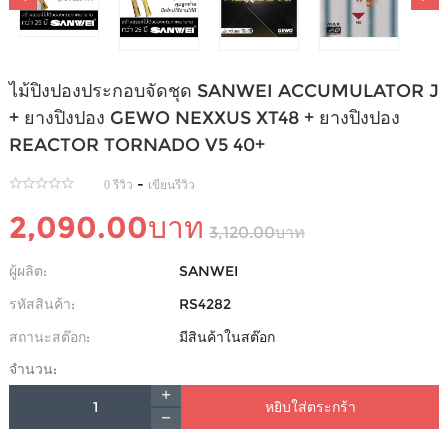
ไม้ปิงปองประกอบจัดชุด SANWEI ACCUMULATOR J
+ ยางปิงปอง GEWO NEXXUS XT48 + ยางปิงปอง
REACTOR TORNADO V5 40+
-
0 รีวิว
เขียนรีวิว
2,090.00บาท
3,120.00บาท
ผู้ผลิต:
SANWEI
รหัสสินค้า:
RS4282
สถานะสต๊อก:
มีสินค้าในสต๊อก
จำนวน:
หยิบใส่ตระกร้า