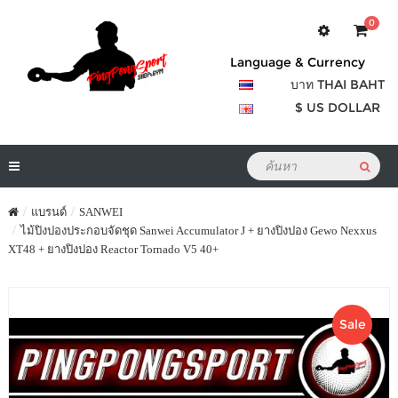
0
Language & Currency
บาท THAI BAHT
$ US DOLLAR
แบรนด์
SANWEI
ไม้ปิงปองประกอบจัดชุด Sanwei Accumulator J + ยางปิงปอง Gewo Nexxus
XT48 + ยางปิงปอง Reactor Tornado V5 40+
Sale