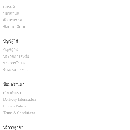
แบรนด์
บัตรกำนัล
ตัวแทนขาย
ข้อเสนอพิเสษ
บัญชีผู้ใช้
บัญชีผู้ใช้
ประวัติการสั่งซื้อ
รายการโปรด
รับจดหมายข่าว
ข้อมูลร้านค้า
เกี่ยวกับเรา
Delivery Information
Privacy Policy
Terms & Conditions
บริการลูกค้า