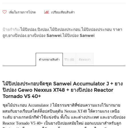
เพิ่มในรายการโปรด
เปรียบเทียบสินค้า
ป้ายกำกับ:
ไม้ปิงปอง
,
ปิงปอง
,
ไม้ปิงปองประกอบ
,
ไม้ปิงปองประกอบ ราคา
ถูก
,
ยางปิงปอง
,
ยางปิงปอง Sanwei
,
ไม้ปิงปอง Sanwei
คำบรรยายสินค้า
รีวิว (0)
ติดต่อเรา
ไม้ปิงปองประกอบจัดชุด Sanwei Accumulator J + ยาง
ปิงปอง Gewo Nexxus XT48 + ยางปิงปอง Reactor
Tornado V5 40+
ชุดไม้ประกอบ Accumulator J ไม้ธรรมชาติที่ซ่อนความแรงไว้มากมาย
ผสมกับยางเรียบสไตล์ท็อปสปินดุดัน Nexxus XT48 ให้ความแรง เหนือ
ระดับ ยางเกรดนักกีฬาใช้แข่งขัน ทั้งใน และต่างประเทศ และยางปิงปอง
Reactor Tornado V5 40+ เป็นยางปิงปองสมัยใหม่ ออกแบบมาสำหรับลูก