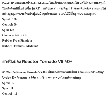
Pro 48 มาพร้อมฟองน้ำระดับ Medium ไม่แข็งและนิ่มจนเกินไป ทำให้ยางปิงปองรุ่นนี้
ให้พลังโจมตีที่เหลือเชื่อ รุ่น XT มาพร้อมความแรงที่สูงกว่า และเพิ่มพลังความหมุนได้
อย่างสูงสุด เหมาะสำหรับผู้เล่นมือบุกโดยเฉพาะ เล่นได้ดีทั้งลูกหมุน และลูกตบ
Speed : 126
Control: 90
Spin: 123
Characteristic: OFF
Rubber Type: Pimple in
Rubber Hardness: Medium+
ยางปิงปอง Reactor Tornado V5 40+
ยางปิงปอง Reactor Tornado V5 40+ เป็นยางปิงปองสมัยใหม่ ออกแบบมาสำหรับลูก
ปิงปอง 40+ โดยเฉพาะ ให้ความเร็วและการคอนโทรลในระดับสูง
Speed :12
Spin : 11
Control : 11