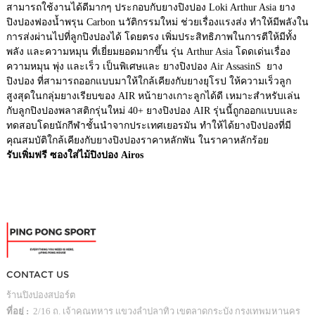
สามารถใช้งานได้ดีมากๆ ประกอบกับยางปิงปอง Loki Arthur Asia ยาง
ปิงปองฟองน้ำพรุน Carbon นวัติกรรมใหม่ ช่วยเรื่องแรงส่ง ทำให้มีพลังใน
การส่งผ่านไปที่ลูกปิงปองได้ โดยตรง เพิ่มประสิทธิภาพในการตีให้มีทั้ง
พลัง และความหมุน ที่เยี่ยมยอดมากขึ้น รุ่น Arthur Asia โดดเด่นเรื่อง
ความหมุน พุ่ง และเร็ว เป็นพิเศษและ ยางปิงปอง Air AssasinS ยาง
ปิงปอง ที่สามารถออกแบบมาให้ใกล้เคียงกับยางยุโรป ให้ความเร็วลูก
สูงสุดในกลุ่มยางเรียบของ AIR หน้ายางเกาะลูกได้ดี เหมาะสำหรับเล่น
กับลูกปิงปองพลาสติกรุ่นใหม่ 40+ ยางปิงปอง AIR รุ่นนี้ถูกออกแบบและ
ทดสอบโดยนักกีฬาชั้นนำจากประเทศเยอรมัน ทำให้ได้ยางปิงปองที่มี
คุณสมบัติใกล้เคียงกับยางปิงปองราคาหลักพัน ในราคาหลักร้อย
รับเพิ่มฟรี ซองใส่ไม้ปิงปอง Airos
CONTACT US
ร้านปิงปองสปอร์ต
ที่อยู่ :
2/16 ถ. เจ้าคุณทหาร แขวงลำปลาทิว เขตลาดกระบัง กรุงเทพมหานคร