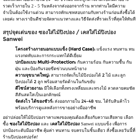
รวดเร็วภายใน 2 - 5 วันหลังจากส่งออกจากร้าน หากท่านใดมีความ
จำเป็นต้องใช้งานด่วน สามารถทักแชทสอบถามกับทางร้านก่อนสั่งซื้อได้
เลยค่ะ ทางเรายินดีช่วยจัดหาแนวทางและวิธีจัดส่งที่รวดเร็วที่สุดให้ทันที
สรุปจุดเด่นของ ซองใส่ไม้ปิงปอง / เคสใส่ไม้ปิงปอง
Sanwei
โครงสร้างภายนอกแบบแข็ง (Hard Case):
แข็งแรง ทนทาน ทน
แรงกดทับและการกระแทกได้ดีเยี่ยม
ปกป้องแบบ Multi-Protection:
กันความร้อน กันความชื้น กัน
ฝุ่น และป้องกันรอยขีดข่วนบนหน้ายาง
ความจุขนาดใหญ่:
สามารถจัดเก็บไม้ปิงปองได้ 2 ไม้ และลูก
ปิงปองได้ 2 ลูก พร้อมสายรัดด้านในกันขยับ
ดีไซน์สวยงาม:
มีให้เลือกทั้งทรงเหลี่ยมและทรงไม้ ลวดลายคมชัด
สีสันสดใสเป็นเอกลักษณ์
จัดส่งไว ได้ของชัวร์:
ส่งออกภายใน 24-48 ชม. ได้รับสินค้าไว
พร้อมบริการดูแลหลังการขายอย่างมืออาชีพ
อย่าปล่อยให้ไม้ปิงปองราคาแพงของคุณต้องเสี่ยงกับความเสียหาย เลือก
ซื้อ
ซองใส่ไม้ปิงปอง
และ
เคสใส่ไม้ปิงปอง
Sanwei แบบแข็ง เพื่อการ
ปกป้องระดับมืออาชีพ คุ้มค่า ทนทาน จบครบในชิ้นเดียว สั่งซื้อเลยวันนี้ที่
ร้านปิงปองสปอร์ต!