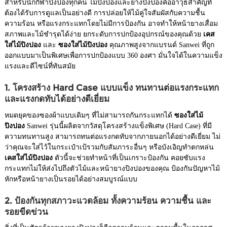
สำหรับนักกีฬาปิงปองทุกคน ไม้ปิงปองและยางปิงปองคืออาวุธสำคัญที่
ต้องได้รับการดูแลเป็นอย่างดี การปล่อยให้ไม้คู่ใจสัมผัสกับความชื้น
ความร้อน หรือแรงกระแทกโดยไม่มีการป้องกัน อาจทำให้หน้ายางเสื่อม
สภาพและไม้ชำรุดได้ง่าย ยกระดับการปกป้องอุปกรณ์ของคุณด้วย
เคส
ใส่ไม้ปิงปอง
และ
ซองใส่ไม้ปิงปอง
คุณภาพสูงจากแบรนด์ Sanwei ที่ถูก
ออกแบบมาเป็นพิเศษเพื่อการปกป้องแบบ 360 องศา มั่นใจได้ในความแข็ง
แรงและดีไซน์ที่ทันสมัย
1. โครงสร้าง Hard Case แบบแข็ง ทนทานต่อแรงกระแทก
และแรงกดทับได้อย่างดีเยี่ยม
หมดยุคของซองผ้าแบบเดิมๆ ที่ไม่สามารถกันกระแทกได้
ซองใส่ไม้
ปิงปอง
Sanwei รุ่นนี้ผลิตจากวัสดุโครงสร้างแข็งพิเศษ (Hard Case) ที่มี
ความทนทานสูง สามารถทนต่อแรงกดทับจากภายนอกได้อย่างดีเยี่ยม ไม่
ว่าคุณจะใส่ไว้ในกระเป๋าเป้รวมกับสัมภาระอื่นๆ หรือบังเอิญทำตกหล่น
เคสใส่ไม้ปิงปอง
ตัวนี้จะช่วยทำหน้าที่เป็นเกราะป้องกัน คอยซับแรง
กระแทกไม่ให้ส่งไปถึงตัวไม้และหน้ายางปิงปองของคุณ ป้องกันปัญหาไม้
หักหรือหน้ายางเป็นรอยได้อย่างสมบูรณ์แบบ
2. ป้องกันทุกสภาวะแวดล้อม ทั้งความร้อน ความชื้น และ
รอยขีดข่วน