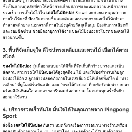
สิ่งที่เป็นศัตรูร้ายของยางปิงปองก็คือความร้อนและความชื้นในอากาศ
ซึ่งเป็นสาเหตุหลักที่ทำให้หน้ายางเสื่อมสภาพและหมดความเหนียวอย่าง
รวดเร็ว การเก็บไม้ไว้ใน
เคสใส่ไม้ปิงปอง
Sanwei จะช่วยควบคุมสภาวะ
ภายในให้คงที่ ป้องกันความชื้นและฝุ่นละอองจากภายนอกไม่ให้เข้ามา
ทำลายหน้ายาง นอกจากนี้ภายในยังบุด้วยวัสดุเนื้อนุ่ม ป้องกันการเสียดสี
และรอยขีดข่วน ช่วยยืดอายุการใช้งานของไม้ปิงปองตัวโปรดของคุณให้
ยาวนานขึ้น
3. พื้นที่จัดเก็บจุใจ ดีไซน์ทรงเหลี่ยมและทรงไม้ เลือกได้ตาม
สไตล์
ซองใส่ไม้ปิงปอง
รุ่นนี้ออกแบบมาให้มีพื้นที่จัดเก็บที่กว้างขวางและเป็น
สัดส่วน สามารถใส่ไม้ปิงปองได้สูงสุดถึง 2 ไม้ และมีช่องสำหรับเก็บลูก
ปิงปองได้อีก 2 ลูกอย่างปลอดภัยภายในเคสเดียว มีให้เลือกทั้งดีไซน์ "ทรง
เหลี่ยม" ที่ดูโมเดิร์นทันสมัย และ "ทรงไม้ปิงปอง" ที่กะทัดรัดพกพาง่าย มา
พร้อมสีสันที่สดใส ลวดลายสกรีนคมชัดสวยงาม โดดเด่นทุกครั้งที่หยิบ
ออกมาใช้งาน
4. บริการรวดเร็วทันใจ มั่นใจได้ในคุณภาพจาก Pingpong
Sport
สั่งซื้อ
เคสใส่ไม้ปิงปอง
กับเรา หมดกังวลเรื่องการรอนาน ทางร้านพร้อม
จัดส่งสินค้าออกภายใน 24 - 48 ชั่วโมง และลูกค้าจะได้รับสินค้าอย่าง