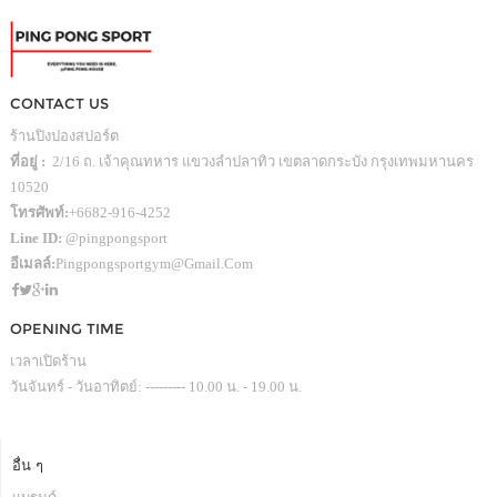
CONTACT US
ร้านปิงปองสปอร์ต
ที่อยู่ :
2/16 ถ. เจ้าคุณทหาร แขวงลำปลาทิว เขตลาดกระบัง กรุงเทพมหานคร
10520
โทรศัพท์:
+6682-916-4252
Line ID:
@pingpongsport
อีเมลล์:
Pingpongsportgym@gmail.com
OPENING TIME
เวลาเปิดร้าน
วันจันทร์ - วันอาทิตย์: --------- 10.00 น. - 19.00 น.
อื่น ๆ