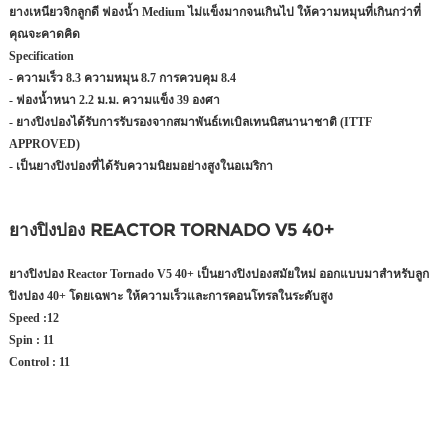
ยางเหนียวจิกลูกดี ฟองน้ำ Medium ไม่แข็งมากจนเกินไป ให้ความหมุนที่เกินกว่าที่
คุณจะคาดคิด
Specification
- ความเร็ว 8.3 ความหมุน 8.7 การควบคุม 8.4
- ฟองน้ำหนา 2.2 ม.ม. ความแข็ง 39 องศา
- ยางปิงปองได้รับการรับรองจากสมาพันธ์เทเบิลเทนนิสนานาชาติ (ITTF
APPROVED)
- เป็นยางปิงปองที่ได้รับความนิยมอย่างสูงในอเมริกา
ยางปิงปอง REACTOR TORNADO V5 40+
ยางปิงปอง Reactor Tornado V5 40+ เป็นยางปิงปองสมัยใหม่ ออกแบบมาสำหรับลูก
ปิงปอง 40+ โดยเฉพาะ ให้ความเร็วและการคอนโทรลในระดับสูง
Speed :
12
Spin :
11
Control :
11