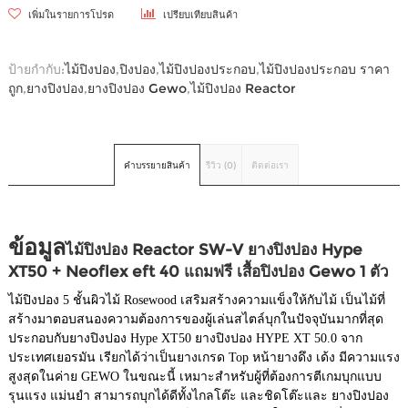
เพิ่มในรายการโปรด
เปรียบเทียบสินค้า
ป้ายกำกับ:
ไม้ปิงปอง
,
ปิงปอง
,
ไม้ปิงปองประกอบ
,
ไม้ปิงปองประกอบ ราคา
ถูก
,
ยางปิงปอง
,
ยางปิงปอง Gewo
,
ไม้ปิงปอง Reactor
คำบรรยายสินค้า
รีวิว (0)
ติดต่อเรา
ข้อมูล
ไม้ปิงปอง Reactor SW-V ยางปิงปอง Hype
XT50 + Neoflex eft 40 แถมฟรี เสื้อปิงปอง Gewo 1 ตัว
ไม้ปิงปอง 5 ชั้นผิวไม้ Rosewood เสริมสร้างความแข็งให้กับไม้ เป็นไม้ที่
สร้างมาตอบสนองความต้องการของผู้เล่นสไตล์บุกในปัจจุบันมากที่สุด
ประกอบกับยางปิงปอง Hype XT50 ยางปิงปอง HYPE XT 50.0 จาก
ประเทศเยอรมัน เรียกได้ว่าเป็นยางเกรด Top หน้ายางดึง เด้ง มีความแรง
สูงสุดในค่าย GEWO ในขณะนี้ เหมาะสำหรับผู้ที่ต้องการตีเกมบุกแบบ
รุนแรง แม่นยำ สามารถบุกได้ดีทั้งไกลโต๊ะ และชิดโต๊ะและ ยางปิงปอง