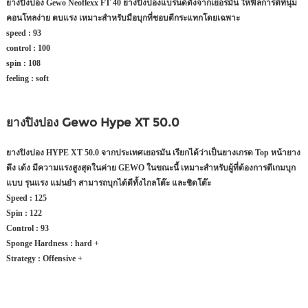
ยางปิงปอง Gewo Neoflexx FT 40 ยางปิงปองแบรนด์ดังจากเยอรมัน
ให้ฟิลการตีที่นุ่ม
คอนโทลง่าย ตบแรง
เหมาะสำหรับมือบุกที่ชอบตีกระแทกโดยเฉพาะ
speed : 93
control : 100
spin : 108
feeling : soft
ยางปิงปอง Gewo Hype XT 50.0
ยางปิงปอง HYPE XT 50.0 จากประเทศเยอรมัน เรียกได้ว่าเป็นยางเกรด Top หน้ายาง
ดึง เด้ง มีความแรงสูงสุดในค่าย GEWO ในขณะนี้ เหมาะสำหรับผู้ที่ต้องการตีเกมบุก
แบบ รุนแรง แม่นยำ สามารถบุกได้ดีทั้งไกลโต๊ะ และชิดโต๊ะ
Speed : 125
Spin : 122
Control : 93
Sponge Hardness : hard +
Strategy : Offensive +