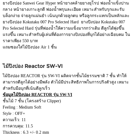
ยางปิงปอง Sanwei Gear Hyper หน้ายางคล้ายยางยุโรป ฟองน้ำแข็งปาน
กลาง หน้ายางเกาะลูกดี ฟองน้ำพรุนละเอียด เหมาะสำหรับรุกและรับ
บล็อกง่าย จ่ายลูกแม่นยำ เน้นบุกด้วยลูกตบ หรือลูกกระแทกเป็นหลักและ
ยางปิงปอง Kokutaku 007 Pro Selected Hard ยางปิงปอง Kokutaku 007
Pro Selected Hard รุ่นที่ฟองน้ำให้ความแข็งมากกว่าเดิม ตีลูกได้พุ่งขึ้น
แรงขึ้น เหมาะสำหรับผู้เล่นที่ต้องการยางปิงปองที่บุกได้อย่างเฉียบคม ใน
ราคาเพียง 550 บาท
แถมซองใส่ไม้ปิงปอง Air 1 ชิ้น
ไม้ปิงปอง Reactor SW-VI
ไม้ปิงปอง REACTOR รุ่น SW-VI ผลิตจากชั้นไม้ธรรมชาติ 7 ชั้น ทำให้
สามารถตีลูกได้อย่างมีพลัง ตัวไม้มีประสิทธิภาพในการปริงตัวสูง เหมาะ
สำหรับมือบุกที่เน้นตีลูกเร็ว
ข้อมูลไม้ปิงปอง REACTOR รุ่น SW-VI
ชั้นไม้ 7 ชั้น (โครงสร้าง Clipper)
Feeling : Medium Soft
Style : OFF+
ความเร็ว: 11
การควบคุม: 11.5
Thickness : 6.3 +/- 0.2 mm