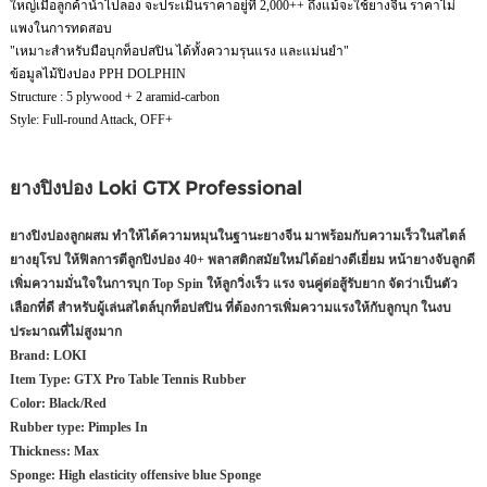
ใหญ่เมื่อลูกค้านำไปลอง จะประเมินราคาอยู่ที่ 2,000++ ถึงแม้จะใช้ยางจีน ราคาไม่
แพงในการทดสอบ
"เหมาะสำหรับมือบุกท็อปสปิน ได้ทั้งความรุนแรง และแม่นยำ"
ข้อมูลไม้ปิงปอง PPH DOLPHIN
Structure : 5 plywood + 2 aramid-carbon
Style: Full-round Attack, OFF+
ยางปิงปอง Loki GTX Professional
ยางปิงปองลูกผสม ทำให้ได้ความหมุนในฐานะยางจีน มาพร้อมกับความเร็วในสไตล์
ยางยุโรป ให้ฟิลการตีลูกปิงปอง 40+ พลาสติกสมัยใหม่ได้อย่างดีเยี่ยม หน้ายางจับลูกดี
เพิ่มความมั่นใจในการบุก Top Spin ให้ลูกวิ่งเร็ว แรง จนคู่ต่อสู้รับยาก จัดว่าเป็นตัว
เลือกที่ดี สำหรับผู้เล่นสไตล์บุกท็อปสปิน ที่ต้องการเพิ่มความแรงให้กับลูกบุก ในงบ
ประมาณที่ไม่สูงมาก
Brand: LOKI
Item Type: GTX Pro Table Tennis Rubber
Color: Black/Red
Rubber type: Pimples In
Thickness: Max
Sponge: High elasticity offensive blue Sponge