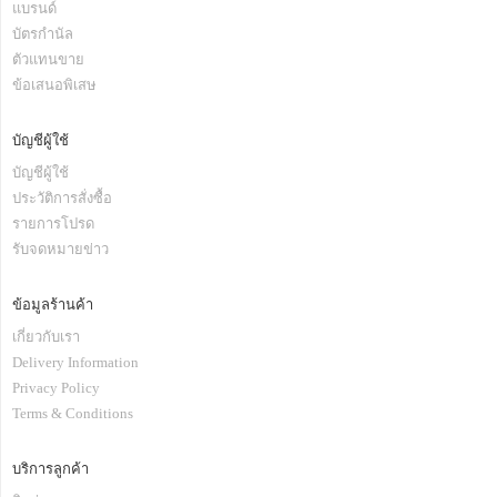
แบรนด์
บัตรกำนัล
ตัวแทนขาย
ข้อเสนอพิเสษ
บัญชีผู้ใช้
บัญชีผู้ใช้
ประวัติการสั่งซื้อ
รายการโปรด
รับจดหมายข่าว
ข้อมูลร้านค้า
เกี่ยวกับเรา
Delivery Information
Privacy Policy
Terms & Conditions
บริการลูกค้า