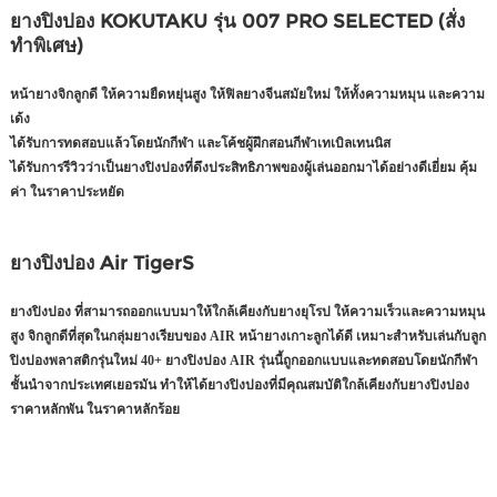
ยางปิงปอง KOKUTAKU รุ่น 007 PRO SELECTED (สั่ง
ทำพิเศษ)
หน้ายางจิกลูกดี ให้ความยืดหยุ่นสูง ให้ฟิลยางจีนสมัยใหม่ ให้ทั้งความหมุน และความ
เด้ง
ได้รับการทดสอบแล้วโดยนักกีฬา และโค้ชผู้ฝึกสอนกีฬาเทเบิลเทนนิส
ได้รับการรีวิวว่าเป็นยางปิงปองที่ดึงประสิทธิภาพของผู้เล่นออกมาได้อย่างดีเยี่ยม คุ้ม
ค่า ในราคาประหยัด
ยางปิงปอง Air TigerS
ยางปิงปอง ที่สามารถออกแบบมาให้ใกล้เคียงกับยางยุโรป ให้ความเร็วและความหมุน
สูง จิกลูกดีที่สุดในกลุ่มยางเรียบของ AIR หน้ายางเกาะลูกได้ดี เหมาะสำหรับเล่นกับลูก
ปิงปองพลาสติกรุ่นใหม่ 40+ ยางปิงปอง AIR รุ่นนี้ถูกออกแบบและทดสอบโดยนักกีฬา
ชั้นนำจากประเทศเยอรมัน ทำให้ได้ยางปิงปองที่มีคุณสมบัติใกล้เคียงกับยางปิงปอง
ราคาหลักพัน ในราคาหลักร้อย