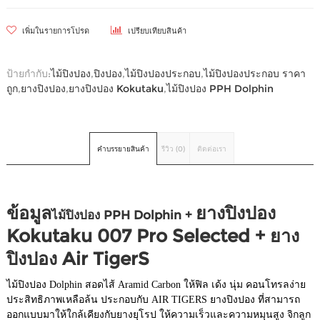
เพิ่มในรายการโปรด
เปรียบเทียบสินค้า
ป้ายกำกับ:
ไม้ปิงปอง
,
ปิงปอง
,
ไม้ปิงปองประกอบ
,
ไม้ปิงปองประกอบ ราคา
ถูก
,
ยางปิงปอง
,
ยางปิงปอง Kokutaku
,
ไม้ปิงปอง PPH Dolphin
คำบรรยายสินค้า
รีวิว (0)
ติดต่อเรา
ข้อมูล
ยางปิงปอง
ไม้ปิงปอง PPH Dolphin +
Kokutaku 007 Pro Selected + ยาง
ปิงปอง Air TigerS
ไม้ปิงปอง Dolphin สอดไส้ Aramid Carbon ให้ฟิล เด้ง นุ่ม คอนโทรลง่าย
ประสิทธิภาพเหลือล้น ประกอบกับ AIR TIGERS ยางปิงปอง ที่สามารถ
ออกแบบมาให้ใกล้เคียงกับยางยุโรป ให้ความเร็วและความหมุนสูง จิกลูก