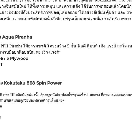
 Aqua Piranya ไม้ธรรมชาติ 5 ชั้น มาพร้อมยางสุดฮ็อต Kokutaku 007 Pro Sele
ิลยางจีนสมัยใหม่ ให้ทั้งความหมุน และความเด้ง ได้รับการทดสอบแล้วโดยนัก
ป็นยางปิงปองที่ดึงประสิทธิภาพของผู้เล่นออกมาได้อย่างดีเยี่ยม คุ้มค่า และ
่งเหนียว ออกแบบพิเศษฟองน้ำสีเขียว พรุนเล็กน้อยช่วยเพิ่มประสิทธิภาพการตี
อง Aqua Piranha
 PPH Piranha ไม้ธรรมชาติ โครงสร้าง 5 ชั้น ฟิลดี ตีมันส์ เด้ง แรงส์ สะใจ
รับมือบุกท็อปสปิน พุ่ง เร็ว แรงส์"
e :
5 Plywood
ff
อง Kokutaku 868 Spin Power
Rxton III ผลิตด้วยฟองน้ำ Sponge Cake ฟองน้ำพรุนแข็งปานกลาง ที่สามารถออกแบบมาใ
สำหรับเล่นกับลูกปิงปองพลาสติกรุ่นใหม่ 40+
on
0