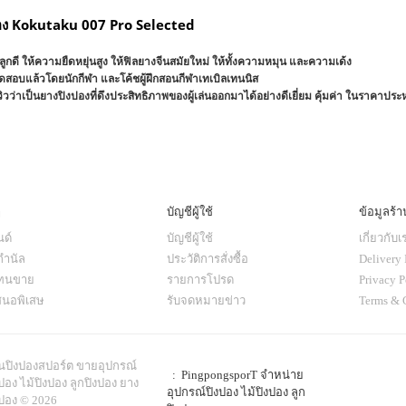
อง Kokutaku 007 Pro Selected
ลูกดี ให้ความยืดหยุ่นสูง ให้ฟิลยางจีนสมัยใหม่ ให้ทั้งความหมุน และความเด้ง
ดสอบแล้วโดยนักกีฬา และโค้ชผู้ฝึกสอนกีฬาเทเบิลเทนนิส
วิวว่าเป็นยางปิงปองที่ดึงประสิทธิภาพของผู้เล่นออกมาได้อย่างดีเยี่ยม คุ้มค่า ในราคาประ
ๆ
บัญชีผู้ใช้
ข้อมูลร้า
ด์
บัญชีผู้ใช้
เกี่ยวกับเ
กำนัล
ประวัติการสั่งซื้อ
Delivery 
แทนขาย
รายการโปรด
Privacy P
สนอพิเสษ
รับจดหมายข่าว
Terms & 
านปิงปองสปอร์ต ขายอุปกรณ์
: PingpongsporT จำหน่าย
ปอง ไม้ปิงปอง ลูกปิงปอง ยาง
อุปกรณ์ปิงปอง ไม้ปิงปอง ลูก
งปอง © 2026