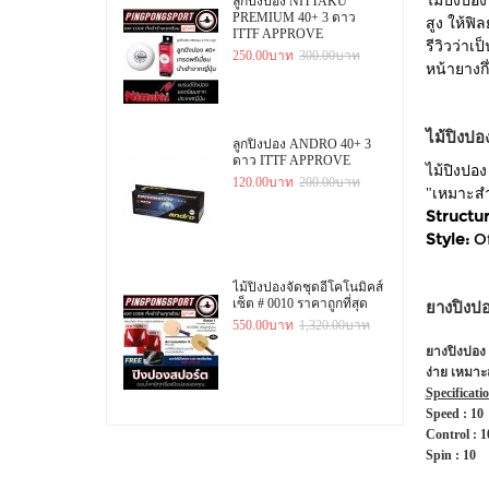
ไม้ปิงปอง
ลูกปิงปอง NITTAKU
PREMIUM 40+ 3 ดาว
สูง ให้ฟ
ITTF APPROVE
รีวิวว่าเ
250.00บาท
300.00บาท
หน้ายางกึ
ไม้ปิงป
ลูกปิงปอง ANDRO 40+ 3
ดาว ITTF APPROVE
ไม้ปิงปอง
120.00บาท
200.00บาท
"เหมาะสำห
Structur
Style:
O
ไม้ปิงปองจัดชุดอีโคโนมิคส์
เซ็ต # 0010 ราคาถูกที่สุด
ยางปิงป
550.00บาท
1,320.00บาท
ยางปิงปอง 
ง่าย เหมาะ
Specificati
Speed : 10
Control : 1
Spin : 10