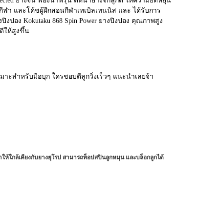
cted ยางจีน ฟองน้ำพรุน ตีหน้ายางจิกลูกดี ให้ความยืดหยุ่น
กีฬา และโค้ชผู้ฝึกสอนกีฬาเทเบิลเทนนิส และ ได้รับการ
 ยางปิงปอง Kokutaku 868 Spin Power ยางปิงปอง คุณภาพสูง
ให้สูงขึ้น
 เหมาะสำหรับมือบุก ใครชอบตีลูกวิ่งเร็วๆ แนะนำเลยจ้า
ห้ใกล้เคียงกับยางยุโรป สามารถท็อปสปินลูกหมุน และบล็อกลูกได้