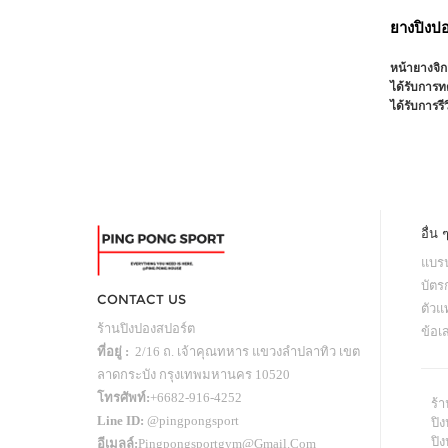
ยางปิงป
หน้ายางจิก
ได้รับการท
ได้รับการรี
อื่น 
แบรน
บัตร
CONTACT US
ตัว
ร้านปิงปองสปอร์ต
ข้อเ
ที่อยู่ :
2/16 ถ. เจ้าคุณทหาร แขวงลำปลาทิว เขต
ลาดกระบัง กรุงเทพมหานคร 10520
โทรศัพท์:
+6682-916-4252
ร้
Line ID:
@pingpongsport
ปิง
ปิ
อีเมลล์:
Pingpongsportgym@gmail.com