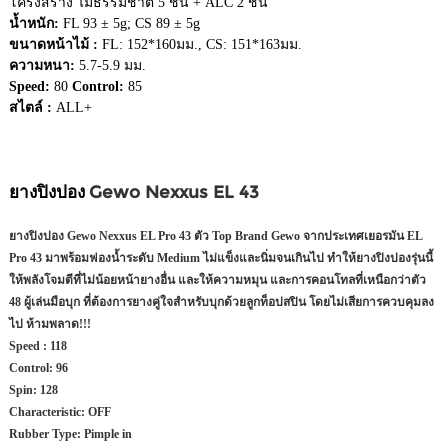
โครงสร้าง ไม้ธรรมชาติ 5 ชั้น + ALC 2 ชั้น
น้ำหนัก:
FL 93 ± 5g; CS 89 ± 5g
ขนาดหน้าไม้ :
FL: 152*160มม., CS: 151*163มม.
ความหนา:
5.7-5.9 มม.
Speed:
80
Control:
85
สไตล์ :
ALL+
ยางปิงปอง
Gewo Nexxus EL 43
ยางปิงปอง Gewo Nexxus EL Pro 43 ตัว Top Brand Gewo จากประเทศเยอรมัน EL
Pro 43 มาพร้อมฟองน้ำระดับ Medium ไม่แข็งและนิ่มจนเกินไป ทำให้ยางปิงปองรุ่นนี้
ให้พลังโจมตีที่ไม่น้อยหน้ายางอื่น และให้ความหมุน และการคอนโทลที่เหนือกว่าตัว
48 ผู้เล่นมือบุก ที่ต้องการยางคู่ใจสำหรับบุกด้วยลูกท็อปสปิน โดยไม่เสียการควบคุมลง
ไป ห้ามพลาด!!!
Speed :
118
Control:
96
Spin:
128
Characteristic:
OFF
Rubber Type:
Pimple in