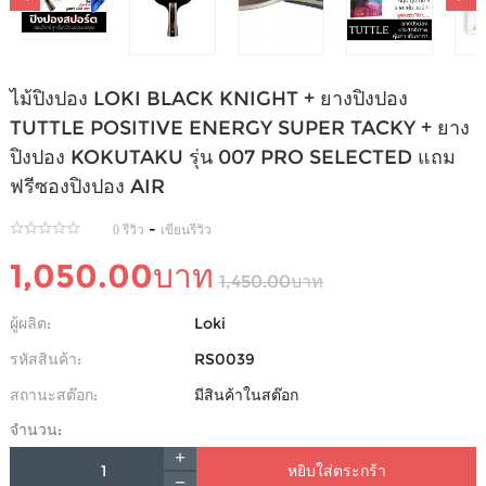
ไม้ปิงปอง LOKI BLACK KNIGHT + ยางปิงปอง
TUTTLE POSITIVE ENERGY SUPER TACKY + ยาง
ปิงปอง KOKUTAKU รุ่น 007 PRO SELECTED แถม
ฟรีซองปิงปอง AIR
-
0 รีวิว
เขียนรีวิว
1,050.00บาท
1,450.00บาท
ผู้ผลิต:
Loki
รหัสสินค้า:
RS0039
สถานะสต๊อก:
มีสินค้าในสต๊อก
จำนวน:
หยิบใส่ตระกร้า