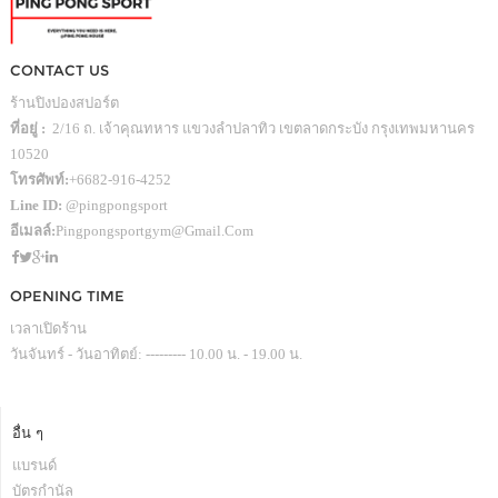
CONTACT US
ร้านปิงปองสปอร์ต
ที่อยู่ :
2/16 ถ. เจ้าคุณทหาร แขวงลำปลาทิว เขตลาดกระบัง กรุงเทพมหานคร
10520
โทรศัพท์:
+6682-916-4252
Line ID:
@pingpongsport
อีเมลล์:
Pingpongsportgym@gmail.com
OPENING TIME
เวลาเปิดร้าน
วันจันทร์ - วันอาทิตย์: --------- 10.00 น. - 19.00 น.
อื่น ๆ
แบรนด์
บัตรกำนัล