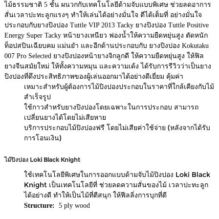
ไม้ธรรมชาติ 5 ชั้น ผนวกกับเทคโนโลยีด้ามจับแบบพิเศษ ช่วยลดอาการ
สั่นเวลาปะทะลูกแรงๆ ทำให้เล่นได้อย่างมั่นใจ ตีได้เต็มที่ อย่างมั่นใจ
ประกอบกับยางปิงปอง Tuttle VIP 2013 Tacky ยางปิงปอง Tuttle Positive
Energy Super Tacky หน้ายางเหนียว ฟองน้ำให้ความยืดหยุ่นสูง ตัดหนัก
ท็อปสปินเฉียบคม แม่นยำ และอีกด้านประกอบกับ ยางปิงปอง Kokutaku
007 Pro Selected ยางปิงปองหน้ายางจิกลูกดี ให้ความยืดหยุ่นสูง ให้ฟิล
ยางจีนสมัยใหม่ ให้ทั้งความหมุน และความเด้ง ได้รับการรีวิวว่าเป็นยาง
ปิงปองที่ดึงประสิทธิภาพของผู้เล่นออกมาได้อย่างดีเยี่ยม คุ้มค่า
เหมาะสำหรับผู้ต้องการไม้ปิงปองประกอบในราคาที่ใกล้เคียงกับไม้
สำเร็จรูป
ใช้กาวสำหรับยางปิงปองโดยเฉพาะในการประกอบ สามารถ
เปลี่ยนยางได้โดยไม่เสียหาย
บริการประกอบไม้ปิงปองฟรี โดยไม่เสียค่าใช้จ่าย (หลังจากได้รับ
การโอนเงิน)
ไม้ปิงปอง
Loki Black Knight
ใช้เทคโนโลยีพิเศษในการออกแบบด้ามจับไม้ปิงปอง Loki Black
Knight เป็นเทคโนโลยีที่ ช่วยลดความสั่นของไม้ เวลาปะทะลูก
ได้อย่างดี ทำให้เป็นไม้ที่ตีสนุก ให้ฟีลลิ่งการบุกที่ดี
Structure:
5 ply wood