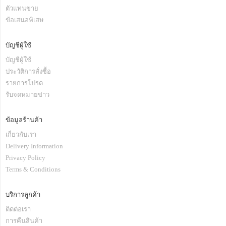
ตัวแทนขาย
ข้อเสนอพิเสษ
บัญชีผู้ใช้
บัญชีผู้ใช้
ประวัติการสั่งซื้อ
รายการโปรด
รับจดหมายข่าว
ข้อมูลร้านค้า
เกี่ยวกับเรา
Delivery Information
Privacy Policy
Terms & Conditions
บริการลูกค้า
ติดต่อเรา
การคืนสินค้า