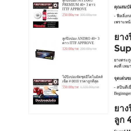
ลูกปิงปอง NITTAKU
PREMIUM 40+ 3 ดาว
คุณสมบั
ITTF APPROVE
250.00บาท
300.00บาท
- ฟีลลิ่ง
เพราะหน้
ยางป
ลูกปิงปอง ANDRO 40+ 3
ดาว ITTF APPROVE
Sup
120.00บาท
200.00บาท
ยางตระกูล
คงที่ เหมา
ไม้ปิงปองจัดชุดอีโคโนมิคส์
จุดเด่น
เซ็ต # 0010 ราคาถูกที่สุด
- สปินดีเ
550.00บาท
1,320.00บาท
Beginnger
ยางป
ลูก 