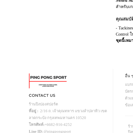
Sword M
สำหรับเกม
คุณสมบั
- Tackine
Control ใ
ชุดนี้เหม
อื่น 
แบรน
บัตร
CONTACT US
ตัว
ร้านปิงปองสปอร์ต
ข้อเ
ที่อยู่ :
2/16 ถ. เจ้าคุณทหาร แขวงลำปลาทิว เขต
ลาดกระบัง กรุงเทพมหานคร 10520
โทรศัพท์:
+6682-916-4252
ร้
Line ID:
@pingpongsport
ปิง