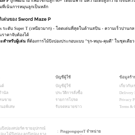
aze P
ถูกพัฒนามาเพื่อใช้กับลูก 40+ โดยเฉพาะ มีความเด้งสูงกว่ายางจีนท
ที่เน้นการหมุนลูกเป็นหลัก
ติเด่นของ Sword Maze P
ss ระดับ Super T (เหนียวมาก) - โดดเด่นที่สุดในด้านสปิน - ความเร็วปานกลา
นราคาจับต้องได้
าะสำหรับผู้เล่น
ที่ต้องการไม้ปิงปองประกอบแบบ “รุก-หมุน-คุมดี” ในชุดเดียว ใ
ๆ
บัญชีผู้ใช้
ข้อมูลร้า
ด์
บัญชีผู้ใช้
เกี่ยวกับเ
กำนัล
ประวัติการสั่งซื้อ
Delivery 
แทนขาย
รายการโปรด
Privacy P
สนอพิเสษ
รับจดหมายข่าว
Terms & 
านปิงปองสปอร์ต ขายอุปกรณ์
: PingpongsporT จำหน่าย
ปอง ไม้ปิงปอง ลูกปิงปอง ยาง