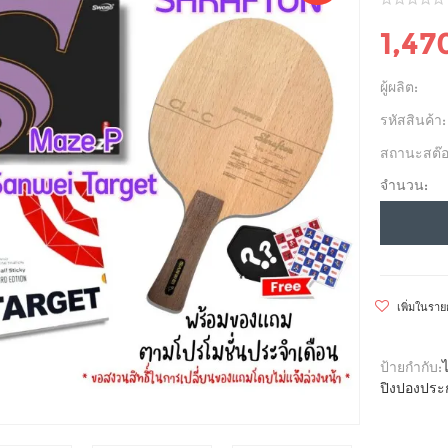
1,47
ผู้ผลิต:
รหัสสินค้า:
สถานะสต๊อ
จำนวน:
เพิ่มในรา
ป้ายกำกับ:
ปิงปองประ