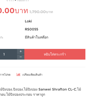
-
0 รีวิว
เขียนรีวิว
0.00บาท
1,790.00บาท
Loki
RS0055
ก:
มีสินค้าในสต๊อก
หยิบใส่ตระกร้า
ยการโปรด
เปรียบเทียบสินค้า
ไม้ปิงปอง
,
ปิงปอง
,
ไม้ปิงปอง Sanwei Shrafton CL-C
,
ไม้
กอบ
,
ไม้ปิงปองประกอบ ราคาถูก