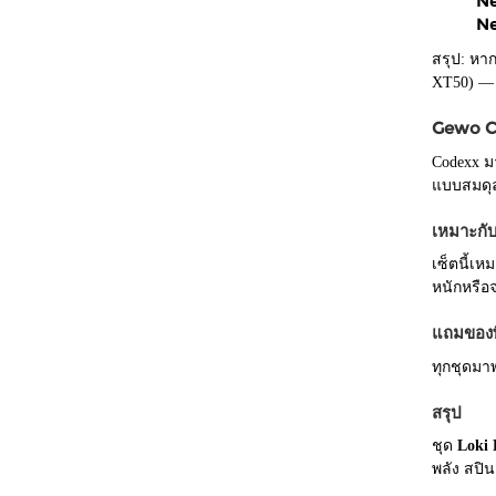
Ne
Ne
สรุป: หาก
XT50) — 
Gewo Co
Codexx มา
แบบสมดุล
เหมาะกั
เซ็ตนี้เ
หนักหรือจ
แถมของพ
ทุกชุดมา
สรุป
ชุด
Loki 
พลัง สปิน