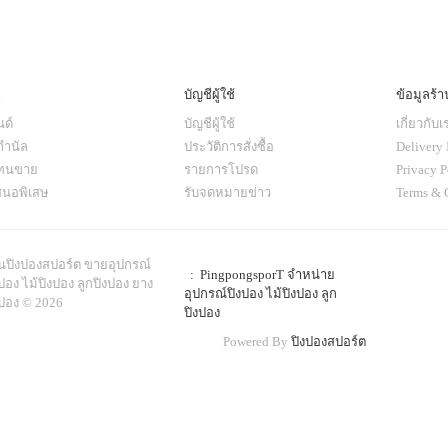
ๆ
บัญชีผู้ใช้
ข้อมูลร้า
ด์
บัญชีผู้ใช้
เกี่ยวกับเ
กำนัล
ประวัติการสั่งซื้อ
Delivery 
แทนขาย
รายการโปรด
Privacy P
สนอพิเสษ
รับจดหมายข่าว
Terms & 
านปิงปองสปอร์ต ขายอุปกรณ์
: PingpongsporT จำหน่าย
ปอง ไม้ปิงปอง ลูกปิงปอง ยาง
อุปกรณ์ปิงปอง ไม้ปิงปอง ลูก
งปอง © 2026
ปิงปอง
Powered By
ปิงปองสปอร์ต