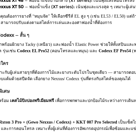
xxus XT 48
— ฟองน้ำแข็งปานกลาง (XT series): เน้นพุ่งและคอนโทรลง่า
xxus XT 50
— ฟองน้ำแข็ง (XT series): เน้นพุ่งและแรงสุด ๆ เหมาะผู้เล่
คุณต้องการยางที่ “หมุนจัด” ให้เลือกซีรีส์ EL สูง ๆ (เช่น EL53 / EL50) แต่ถ้
สามารถปรับแต่งตามสไตล์การเล่นและองศาฟองน้ำที่ต้องการ
dexx — สั้น ๆ
พร้อมผิวยาง Tacky (เหนียว) และฟองน้ำ Elastic Power ช่วยให้ทั้งสปินและพ
 รุ่นเช่น
Codexx EL Pro52
(คอนโทรลและหมุน) และ
Codexx EF Pro54
(ฟ
บใคร
หมาะกับผู้เล่นสายรุกที่ต้องการไม้และยางระดับโปรในชุดเดียว — สามารถตอ
บแต้มด้วยสปีดจัด เลือกยาง Nexxus/ Codexx รุ่นที่ตรงกับสไตล์ของคุณได้
ิเศษ
พร้อม
เคสไม้ปิงปองพรีเมียมฟรี
เพื่อการพกพาและปกป้องไม้ระหว่างการเดินทา
Rxton 3 Pro + (Gewo Nexxus / Codexx) + KKT 007 Pro Selected
เป็นเซ็ตไ
 และการคอนโทรล เหมาะทั้งผู้เล่นที่ต้องการอัพเกรดอุปกรณ์เพื่อซ้อมและแข