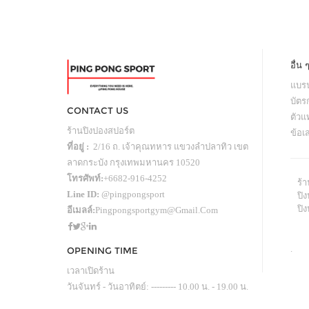
อื่น 
แบรน
บัตร
CONTACT US
ตัว
ร้านปิงปองสปอร์ต
ข้อเ
ที่อยู่ :
2/16 ถ. เจ้าคุณทหาร แขวงลำปลาทิว เขต
ลาดกระบัง กรุงเทพมหานคร 10520
โทรศัพท์:
+6682-916-4252
ร้
Line ID:
@pingpongsport
ปิง
ปิ
อีเมลล์:
Pingpongsportgym@gmail.com
.
OPENING TIME
เวลาเปิดร้าน
วันจันทร์ - วันอาทิตย์: --------- 10.00 น. - 19.00 น.