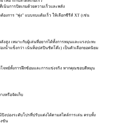
ย เหมาะกับสไตล์เกมเร็ว
นที่เน้นการปิดเกมด้วยความเร็วและพลัง
าต้องการ “พุ่ง” แบบจบแต้มเร็ว ให้เลือกซีรีส์ XT (เช่น
ลังสูง เหมาะกับผู้เล่นที่อยากได้ทั้งการหมุนและแรงปะทะ
องน้ำแข็งกว่า เน้นท็อปสปินชิดโต๊ะ) เป็นตัวเลือกยอดนิยม
บโจทย์ทั้งการฝึกซ้อมและการแข่งจริง หากคุณชอบตีหมุน
งหรือจัดเก็บ
ม้ปิงปองระดับโปรที่ปรับแต่งได้ตามสไตล์การเล่น ครบทั้ง
่งขัน