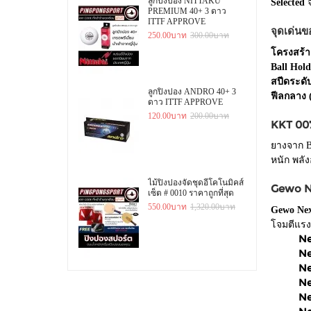
ลูกปิงปอง NITTAKU
Selected
จ
PREMIUM 40+ 3 ดาว
ITTF APPROVE
จุดเด่นข
250.00บาท
300.00บาท
โครงสร้า
Ball Hold
สปีดระดั
ลูกปิงปอง ANDRO 40+ 3
ฟีลกลาง 
ดาว ITTF APPROVE
120.00บาท
200.00บาท
KKT 007 
ยางจาก Bl
หนัก พลัง
ไม้ปิงปองจัดชุดอีโคโนมิคส์
Gewo Ne
เซ็ต # 0010 ราคาถูกที่สุด
550.00บาท
1,320.00บาท
Gewo Ne
โจมตีแรง 
Ne
Ne
Ne
Ne
Ne