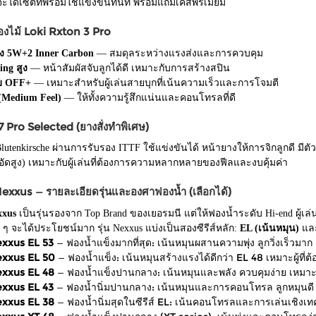
ะได้เซ็ตที่พร้อมใช้แข่งขันทันที พร้อมแถมเคสพรีเมียม
องไม้ Loki Rxton 3 Pro
ง 5W+2 Inner Carbon
— สมดุลระหว่างแรงส่งและการควบคุม
ing สูง
— หน้าสัมผัสจับลูกได้ดี เหมาะกับการสร้างสปิน
บ OFF+
— เหมาะสำหรับผู้เล่นสายบุกที่เน้นความเร็วและการโจมตี
(Medium Feel)
— ให้ทั้งความรู้สึกแน่นและคอนโทรลที่ดี
Pro Selected (ยางสั่งทำพิเศษ)
utenkirsche ผ่านการรับรอง ITTF ใช้แข่งขันได้ หน้ายางให้การจิกลูกดี มีตัวเ
อัดสูง) เหมาะกับผู้เล่นที่ต้องการความหลากหลายของฟีลและงบคุ้มค่า
xxus — รายละเอียดรุ่นและองศาฟองน้ำ (เลือกได้)
xxus
เป็นรุ่นรองจาก Top Brand ของเยอรมนี แต่ให้ฟองน้ำระดับ Hi-end ผู้เ
ๆ จะได้ประโยชน์มาก รุ่น Nexxus แบ่งเป็นสองซีรีส์หลัก:
EL (เน้นหมุน)
แล
xxus EL 53
— ฟองน้ำแข็งมากที่สุด: เน้นหมุนผสานความพุ่ง ลูกวิ่งเร็วมาก 
xxus EL 50
— ฟองน้ำแข็ง: เน้นหมุนสร้างแรงได้ดีกว่า EL 48 เหมาะผู้ที่ต
xxus EL 48
— ฟองน้ำแข็งปานกลาง: เน้นหมุนและพลัง ควบคุมง่าย เหมาะผ
xxus EL 43
— ฟองน้ำนิ่มปานกลาง: เน้นหมุนและการคอนโทรล ลูกหมุนดี ค
xxus EL 38
— ฟองน้ำนิ่มสุดในซีรีส์ EL: เน้นคอนโทรลและการเล่นเชิงเทค