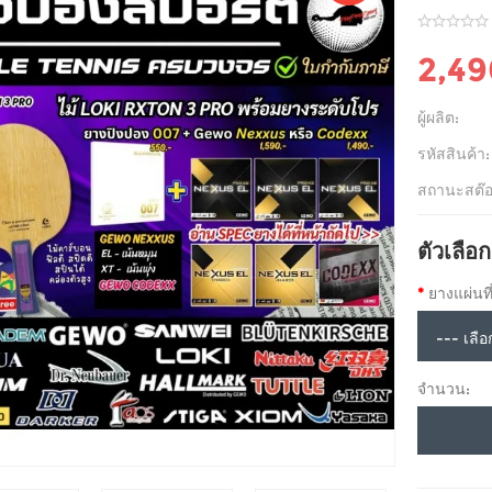
2,4
ผู้ผลิต:
รหัสสินค้า:
สถานะสต๊อ
ตัวเลือก
ยางแผ่นที่
จำนวน: