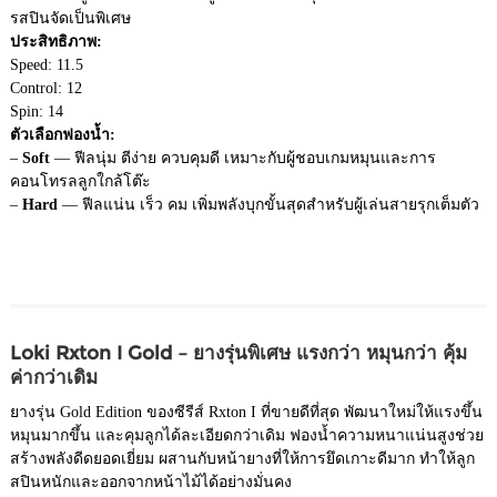
รสปินจัดเป็นพิเศษ
ประสิทธิภาพ:
Speed: 11.5
Control: 12
Spin: 14
ตัวเลือกฟองน้ำ:
–
Soft
— ฟีลนุ่ม ตีง่าย ควบคุมดี เหมาะกับผู้ชอบเกมหมุนและการ
คอนโทรลลูกใกล้โต๊ะ
–
Hard
— ฟีลแน่น เร็ว คม เพิ่มพลังบุกขั้นสุดสำหรับผู้เล่นสายรุกเต็มตัว
Loki Rxton I Gold – ยางรุ่นพิเศษ แรงกว่า หมุนกว่า คุ้ม
ค่ากว่าเดิม
ยางรุ่น Gold Edition ของซีรีส์ Rxton I ที่ขายดีที่สุด พัฒนาใหม่ให้แรงขึ้น
หมุนมากขึ้น และคุมลูกได้ละเอียดกว่าเดิม ฟองน้ำความหนาแน่นสูงช่วย
สร้างพลังดีดยอดเยี่ยม ผสานกับหน้ายางที่ให้การยึดเกาะดีมาก ทำให้ลูก
สปินหนักและออกจากหน้าไม้ได้อย่างมั่นคง