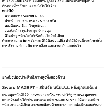
สนองไว แต่ยังคงควบคุมทิศทางลูกได้ดีเยี่ยม เหมาะสำหรับผู้เล่นที่
ต้องการทั้งพลังและความนิ่งในไม้เดียว
สเปกไม้:
– ความหนา: ประมาณ 6.0 มม.
– น้ำหนัก: FL ≈ 89 กรัม / CS ≈ 83 กรัม
– พลังดีดแรง ตีออกไวทุกจังหวะ
– จุดเด้งกว้าง คุมง่าย บุก–รับสมดุล
– ดีไซน์หรู พร้อมโลโก้คริสตัลสไตล์พรีเมียม
ด้วยการผสาน Inner Carbon ที่ให้ฟีลนุ่มแต่นิ่ง ทำให้ไม้รุ่นนี้ตอบโจทย์ทั้ง
การเปิดเกม ท็อปสปิน การบล็อก และสวนกลับแบบมั่นใจ
ยางปิงปองประสิทธิภาพสูงทั้งสองด้าน
Sword MAZE FT – สปินจัด หนึบแน่น พลังบุกคมเฉียบ
ยางหมุนหนักที่ได้รับการจูนมาจากโรงงาน ทำให้ลูกพุ่งแรง มุมตกคม
และสร้างสปินได้อย่างมหาศาล หน้ายางแบบ Super T ให้ความเหนียว
หนึบ เกาะลูกดีเยี่ยม เหมาะกับผู้เล่นที่ชอบเกมบุกแบบต่อเนื่องและต้องกา