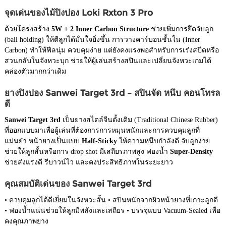
จุดเด่นของไม้ปิงปอง Loki Rxton 3 Pro
ด้วยโครงสร้าง
5W + 2 Inner Carbon Structure
ช่วยเพิ่มการยึดจับลูก
(ball holding) ให้ตีลูกได้มั่นใจยิ่งขึ้น การวางคาร์บอนชั้นใน (Inner
Carbon) ทำให้ฟีลนุ่ม ควบคุมง่าย แต่ยังคงแรงพอสำหรับการเร่งสปีดหรือ
สวนกลับในจังหวะบุก ช่วยให้ผู้เล่นสร้างสปินและเปลี่ยนจังหวะเกมได้
คล่องตัวมากกว่าเดิม
ยางปิงปอง Sanwei Target 3rd – สปินจัด หนึบ คอนโทรล
ดี
Sanwei Target 3rd
เป็นยางสไตล์จีนดั้งเดิม (Traditional Chinese Rubber)
ที่ออกแบบมาเพื่อผู้เล่นที่ต้องการการหมุนหนักและการควบคุมลูกที่
แม่นยำ หน้ายางเป็นแบบ
Half-Sticky
ให้ความหนึบกำลังดี จับลูกง่าย
ช่วยให้ลูกสั้นหรือการ drop shot มีเสถียรภาพสูง ฟองน้ำ
Super-Density
ช่วยส่งแรงดี รีบาวน์ไว และคงประสิทธิภาพในระยะยาว
คุณสมบัติเด่นของ Sanwei Target 3rd
• ควบคุมลูกได้ดีเยี่ยมในจังหวะสั้น • สปินหนักจากผิวหน้ายางที่เกาะลูกดี
• ฟองน้ำแน่นช่วยให้ลูกมีพลังและเสถียร • บรรจุแบบ Vacuum-Sealed เพื่อ
คงคุณภาพยาง