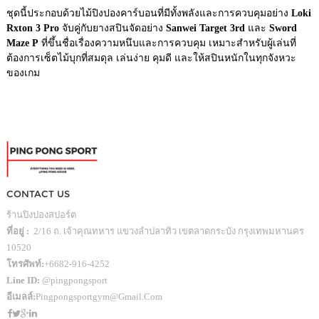
ชุดนี้ประกอบด้วยไม้ปิงปองคาร์บอนที่มีทั้งพลังและการควบคุมอย่าง
Loki
Rxton 3 Pro
จับคู่กับยางสปินจัดอย่าง
Sanwei Target 3rd
และ
Sword
Maze P
ที่ขึ้นชื่อเรื่องความหนึบและการควบคุม เหมาะสำหรับผู้เล่นที่
ต้องการเซ็ตไม้บุกที่สมดุล เล่นง่าย คุมดี และให้สปินหนักในทุกจังหวะ
ของเกม
CONTACT US
ร้านปิงปองสปอร์ต
ที่อยู่ :
2/16 ถ. เจ้าคุณทหาร แขวงลำปลาทิว เขตลาดกระบัง กรุงเทพมหานคร
10520
โทรศัพท์:
+6682-916-4252
Line ID:
@pingpongsport
อีเมลล์:
Pingpongsportgym@gmail.com