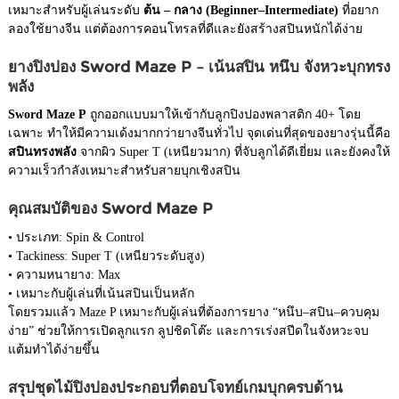
เหมาะสำหรับผู้เล่นระดับ
ต้น – กลาง (Beginner–Intermediate)
ที่อยาก
ลองใช้ยางจีน แต่ต้องการคอนโทรลที่ดีและยังสร้างสปินหนักได้ง่าย
ยางปิงปอง Sword Maze P – เน้นสปิน หนึบ จังหวะบุกทรง
พลัง
Sword Maze P
ถูกออกแบบมาให้เข้ากับลูกปิงปองพลาสติก 40+ โดย
เฉพาะ ทำให้มีความเด้งมากกว่ายางจีนทั่วไป จุดเด่นที่สุดของยางรุ่นนี้คือ
สปินทรงพลัง
จากผิว Super T (เหนียวมาก) ที่จับลูกได้ดีเยี่ยม และยังคงให้
ความเร็วกำลังเหมาะสำหรับสายบุกเชิงสปิน
คุณสมบัติของ Sword Maze P
• ประเภท: Spin & Control
• Tackiness: Super T (เหนียวระดับสูง)
• ความหนายาง: Max
• เหมาะกับผู้เล่นที่เน้นสปินเป็นหลัก
โดยรวมแล้ว Maze P เหมาะกับผู้เล่นที่ต้องการยาง “หนึบ–สปิน–ควบคุม
ง่าย” ช่วยให้การเปิดลูกแรก ลูปชิดโต๊ะ และการเร่งสปีดในจังหวะจบ
แต้มทำได้ง่ายขึ้น
สรุปชุดไม้ปิงปองประกอบที่ตอบโจทย์เกมบุกครบด้าน