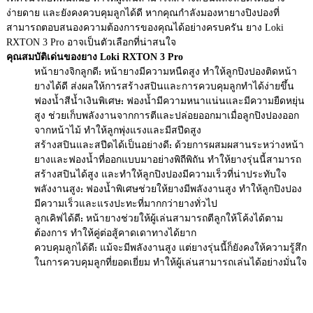
ง่ายดาย และยังคงควบคุมลูกได้ดี หากคุณกำลังมองหายางปิงปองที่
สามารถตอบสนองความต้องการของคุณได้อย่างครบครัน ยาง Loki
RXTON 3 Pro อาจเป็นตัวเลือกที่น่าสนใจ
คุณสมบัติเด่นของยาง Loki RXTON 3 Pro
หน้ายางจิกลูกดี: หน้ายางมีความหนืดสูง ทำให้ลูกปิงปองติดหน้า
ยางได้ดี ส่งผลให้การสร้างสปินและการควบคุมลูกทำได้ง่ายขึ้น
ฟองน้ำสีน้ำเงินพิเศษ: ฟองน้ำมีความหนาแน่นและมีความยืดหยุ่น
สูง ช่วยเก็บพลังงานจากการตีและปล่อยออกมาเมื่อลูกปิงปองออก
จากหน้าไม้ ทำให้ลูกพุ่งแรงและมีสปีดสูง
สร้างสปินและสปีดได้เป็นอย่างดี: ด้วยการผสมผสานระหว่างหน้า
ยางและฟองน้ำที่ออกแบบมาอย่างพิถีพิถัน ทำให้ยางรุ่นนี้สามารถ
สร้างสปินได้สูง และทำให้ลูกปิงปองมีความเร็วที่น่าประทับใจ
พลังงานสูง: ฟองน้ำพิเศษช่วยให้ยางมีพลังงานสูง ทำให้ลูกปิงปอง
มีความเร็วและแรงปะทะที่มากกว่ายางทั่วไป
ลูกเคิฟได้ดี: หน้ายางช่วยให้ผู้เล่นสามารถตีลูกให้โค้งได้ตาม
ต้องการ ทำให้คู่ต่อสู้คาดเดาทางได้ยาก
ควบคุมลูกได้ดี: แม้จะมีพลังงานสูง แต่ยางรุ่นนี้ก็ยังคงให้ความรู้สึก
ในการควบคุมลูกที่ยอดเยี่ยม ทำให้ผู้เล่นสามารถเล่นได้อย่างมั่นใจ