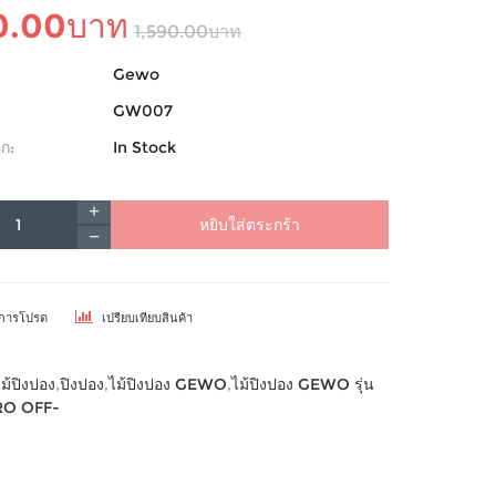
0.00บาท
1,590.00บาท
Gewo
GW007
ก:
In Stock
หยิบใส่ตระกร้า
ยการโปรด
เปรียบเทียบสินค้า
ไม้ปิงปอง
,
ปิงปอง
,
ไม้ปิงปอง GEWO
,
ไม้ปิงปอง GEWO รุ่น
O OFF-