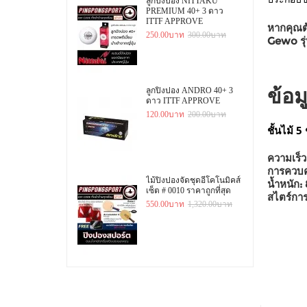
ลูกปิงปอง NITTAKU
PREMIUM 40+ 3 ดาว
ITTF APPROVE
หากคุณต้
250.00บาท
300.00บาท
Gewo รุ่
ข้อ
ลูกปิงปอง ANDRO 40+ 3
ดาว ITTF APPROVE
120.00บาท
200.00บาท
ชั้นไม้ 5 
ความเร็ว
การควบค
ไม้ปิงปองจัดชุดอีโคโนมิคส์
น้ำหนัก:
เซ็ต # 0010 ราคาถูกที่สุด
สไตร์การ
550.00บาท
1,320.00บาท