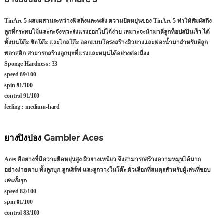
TinArc 5 ผสมผสานระหว่างฟิลลิ่งและพลัง ความยืดหยุ่นของ TinArc 5 ทำให้สัมผัสถึง
ลูกที่กระทบไม้และกะจังหวะส่งแรงออกไปได้ง่าย เหมาะจะนำมาตีลูกท็อปสปินเร็ว ได้
ทั้งบนโต๊ะ ชิดโต๊ะ และไกลโต๊ะ ออกแบบโครงสร้างผิวยางและฟองน้ำมาสำหรับตีลูก
พลาสติก สามารถสร้างลูกบุกที่แรงและหมุนได้อย่างต่อเนื่อง
Sponge Hardness:
33
speed
89/100
spin
91/100
control
91/100
feeling :
medium-hard
ยางปิงปอง
Gambler Aces
Aces คือยางที่มีความยืดหยุ่นสูง ผิวยางเหนียว จึงสามารถสร้างความหมุนได้มาก
อย่างง่ายดาย ทั้งลูกบุก ลูกเสิร์ฟ และลูกวางในโต๊ะ ตัวเลือกที่สมดุลสำหรับผู้เล่นที่ชอบ
เล่นทั้งรุก
speed
82/100
spin
81/100
control
83/100