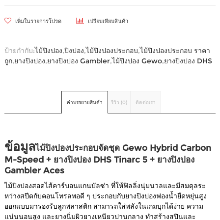
เพิ่มในรายการโปรด
เปรียบเทียบสินค้า
ป้ายกำกับ:
ไม้ปิงปอง
,
ปิงปอง
,
ไม้ปิงปองประกอบ
,
ไม้ปิงปองประกอบ ราคา
ถูก
,
ยางปิงปอง
,
ยางปิงปอง Gambler
,
ไม้ปิงปอง Gewo
,
ยางปิงปอง DHS
คำบรรยายสินค้า
รีวิว (0)
ติดต่อเรา
ข้อมูล
ไม้ปิงปองประกอบจัดชุด Gewo Hybrid Carbon
M-Speed + ยางปิงปอง DHS Tinarc 5 + ยางปิงปอง
Gambler Aces
ไม้ปิงปองสอดไส้คาร์บอนแกนบัลซ่า ที่ให้ฟิลลิ่งนุ่มนวลและมีสมดุลระ
หว่างสปีดกับคอนโทรลพอดี ๆ ประกอบกับยางปิงปองฟองน้ำยืดหยุ่นสูง
ออกแบบมารองรับลูกพลาสติก สามารถใส่พลังในเกมบุกได้ง่าย ความ
แน่นนอนสูง และยางนิ่มผิวยางเหนียวปานกลาง ทำสร้างสปินและ