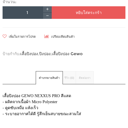
จำนวน:
หยิบใส่ตระกร้า
เพิ่มในรายการโปรด
เปรียบเทียบสินค้า
ป้ายกำกับ:
เสื้อปิงปอง
,
ปิงปอง
,
เสื้อปิงปอง Gewo
คำบรรยายสินค้า
รีวิว (0)
ติดต่อเรา
เสื้อปิงปอง GEWO NEXXUS PRO สีแสด
- ผลิตจากเนื้อผ้า Micro Polyester
- ดูดซับเหงื่อ แห้งเร็ว
- ระบายอากาศได้ดี รู้สึกเย็นสบายขณะสวมใส่