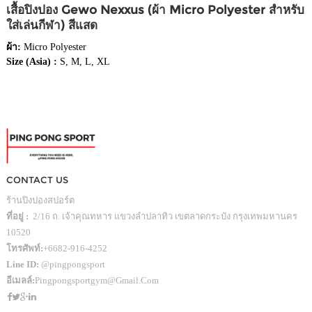
เสื้อปิงปอง Gewo Nexxus (ผ้า Micro Polyester สำหรับ
ใส่เล่นกีฬา) สีแสด
ผ้า:
Micro Polyester
Size (Asia) :
S, M, L, XL
CONTACT US
ร้านปิงปองสปอร์ต
ที่อยู่ :
2/16 ถ. เจ้าคุณทหาร แขวงลำปลาทิว เขตลาดกระบัง กรุงเทพมหานคร
10520
โทรศัพท์:
+6682-916-4252
Line ID:
@pingpongsport
อีเมลล์:
Pingpongsportgym@gmail.com