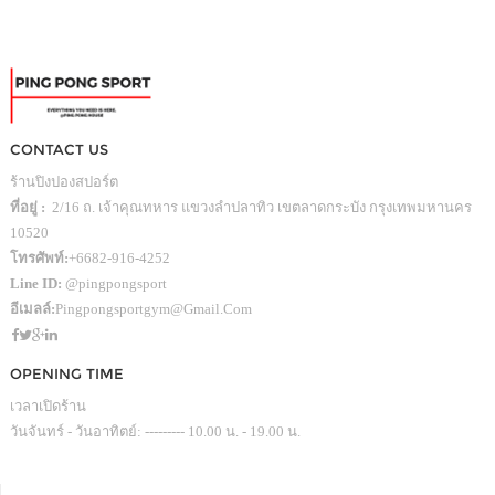
CONTACT US
ร้านปิงปองสปอร์ต
ที่อยู่ :
2/16 ถ. เจ้าคุณทหาร แขวงลำปลาทิว เขตลาดกระบัง กรุงเทพมหานคร
10520
โทรศัพท์:
+6682-916-4252
Line ID:
@pingpongsport
อีเมลล์:
Pingpongsportgym@gmail.com
OPENING TIME
เวลาเปิดร้าน
วันจันทร์ - วันอาทิตย์: --------- 10.00 น. - 19.00 น.