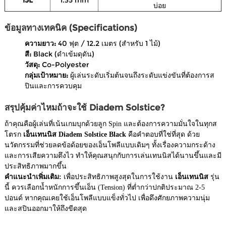
บ่อย
ข้อมูลทางเทคนิค (Specifications)
ความยาว:
40 ฟุต / 12.2 เมตร (สำหรับ 1 ไม้)
สี:
Black (ดำเข้มดุดัน)
วัสดุ:
Co-Polyester
กลุ่มเป้าหมาย:
ผู้เล่นระดับเริ่มต้นจนถึงระดับแข่งขันที่ต้องการส
ปินและการควบคุม
สรุปคุ้มค่าไหมถ้าจะใช้ Diadem Solstice?
ถ้าคุณคือผู้เล่นที่เน้นเกมบุกด้วยลูก Spin และต้องการความมั่นใจในทุกส
โตรก
เอ็นเทนนิส Diadem Solstice Black
คือคำตอบที่ใช่ที่สุด ด้วย
นวัตกรรมที่ช่วยลดข้อด้อยของเอ็นโพลีแบบเดิมๆ ทั้งเรื่องความกระด้าง
และการเสียความตึงไว ทำให้คุณสนุกกับการเล่นเทนนิสได้นานขึ้นและมี
ประสิทธิภาพมากขึ้น
คำแนะนำเพิ่มเติม:
เพื่อประสิทธิภาพสูงสุดในการใช้งาน
เอ็นเทนนิส
รุ่น
นี้ ควรเลือกน้ำหนักการขึ้นเอ็น (Tension) ที่ต่ำกว่าปกติประมาณ 2-5
ปอนด์ หากคุณเคยใช้เอ็นโพลีแบบแข็งทั่วไป เพื่อดึงศักยภาพความนุ่ม
และสปินออกมาให้ถึงขีดสุด