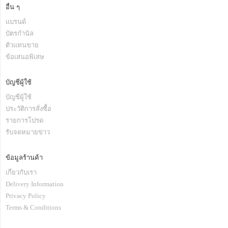
อื่น ๆ
แบรนด์
บัตรกำนัล
ตัวแทนขาย
ข้อเสนอพิเสษ
บัญชีผู้ใช้
บัญชีผู้ใช้
ประวัติการสั่งซื้อ
รายการโปรด
รับจดหมายข่าว
ข้อมูลร้านค้า
เกี่ยวกับเรา
Delivery Information
Privacy Policy
Terms & Conditions