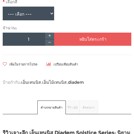
เลือกสี
จำนวน:
หยิบใส่ตระกร้า
เพิ่มในรายการโปรด
เปรียบเทียบสินค้า
ป้ายกำกับ:
เอ็นเทนนิส
,
เอ็นไม้เทนนิส
,
diadem
คำบรรยายสินค้า
รีวิว (0)
ติดต่อเรา
รีวิวเจาะลึก เอ็นเทนนิส Diadem Solstice Series: นิยาม