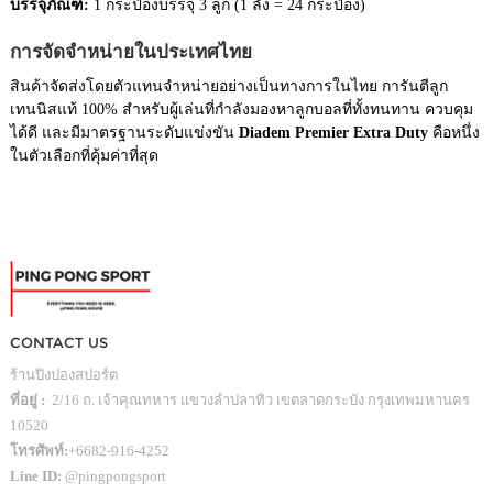
บรรจุภัณฑ์:
1 กระป๋องบรรจุ 3 ลูก (1 ลัง = 24 กระป๋อง)
การจัดจำหน่ายในประเทศไทย
สินค้าจัดส่งโดยตัวแทนจำหน่ายอย่างเป็นทางการในไทย การันตีลูก
เทนนิสแท้ 100% สำหรับผู้เล่นที่กำลังมองหาลูกบอลที่ทั้งทนทาน ควบคุม
ได้ดี และมีมาตรฐานระดับแข่งขัน
Diadem Premier Extra Duty
คือหนึ่ง
ในตัวเลือกที่คุ้มค่าที่สุด
CONTACT US
ร้านปิงปองสปอร์ต
ที่อยู่ :
2/16 ถ. เจ้าคุณทหาร แขวงลำปลาทิว เขตลาดกระบัง กรุงเทพมหานคร
10520
โทรศัพท์:
+6682-916-4252
Line ID:
@pingpongsport