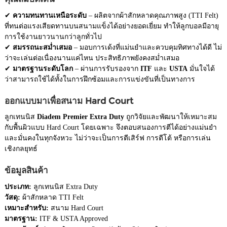
✔
ความทนทานเหนือระดับ
– ผลิตจากผ้าสักหลาดคุณภาพสูง (TTI Felt)
ที่ทนต่อแรงเสียดทานบนสนามแข็งได้อย่างยอดเยี่ยม ทำให้ลูกบอลมีอายุ
การใช้งานยาวนานกว่าลูกทั่วไป
✔
สมรรถนะสม่ำเสมอ
– มอบการเด้งที่แม่นยำและควบคุมทิศทางได้ดี ไม่
ว่าจะเล่นต่อเนื่องนานแค่ไหน ประสิทธิภาพยังคงสม่ำเสมอ
✔
มาตรฐานระดับโลก
– ผ่านการรับรองจาก
ITF
และ
USTA
มั่นใจได้
ว่าสามารถใช้ได้ทั้งในการฝึกซ้อมและการแข่งขันที่เป็นทางการ
ออกแบบมาเพื่อสนาม Hard Court
ลูกเทนนิส
Diadem Premier Extra Duty
ถูกวิจัยและพัฒนาให้เหมาะสม
กับพื้นผิวแบบ Hard Court โดยเฉพาะ จึงตอบสนองการตีได้อย่างแม่นยำ
และมั่นคงในทุกจังหวะ ไม่ว่าจะเป็นการตีเสิร์ฟ การตีโต้ หรือการเล่น
เชิงกลยุทธ์
ข้อมูลสินค้า
ประเภท:
ลูกเทนนิส Extra Duty
วัสดุ:
ผ้าสักหลาด TTI Felt
เหมาะสำหรับ:
สนาม Hard Court
มาตรฐาน:
ITF & USTA Approved