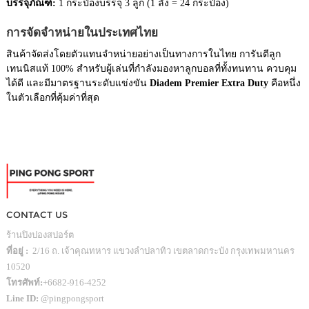
บรรจุภัณฑ์:
1 กระป๋องบรรจุ 3 ลูก (1 ลัง = 24 กระป๋อง)
การจัดจำหน่ายในประเทศไทย
สินค้าจัดส่งโดยตัวแทนจำหน่ายอย่างเป็นทางการในไทย การันตีลูก
เทนนิสแท้ 100% สำหรับผู้เล่นที่กำลังมองหาลูกบอลที่ทั้งทนทาน ควบคุม
ได้ดี และมีมาตรฐานระดับแข่งขัน
Diadem Premier Extra Duty
คือหนึ่ง
ในตัวเลือกที่คุ้มค่าที่สุด
CONTACT US
ร้านปิงปองสปอร์ต
ที่อยู่ :
2/16 ถ. เจ้าคุณทหาร แขวงลำปลาทิว เขตลาดกระบัง กรุงเทพมหานคร
10520
โทรศัพท์:
+6682-916-4252
Line ID:
@pingpongsport