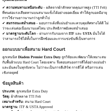
✔
ความทนทานเหนือระดับ
– ผลิตจากผ้าสักหลาดคุณภาพสูง (TTI Felt)
ที่ทนต่อแรงเสียดทานบนสนามแข็งได้อย่างยอดเยี่ยม ทำให้ลูกบอลมีอายุ
การใช้งานยาวนานกว่าลูกทั่วไป
✔
สมรรถนะสม่ำเสมอ
– มอบการเด้งที่แม่นยำและควบคุมทิศทางได้ดี ไม่
ว่าจะเล่นต่อเนื่องนานแค่ไหน ประสิทธิภาพยังคงสม่ำเสมอ
✔
มาตรฐานระดับโลก
– ผ่านการรับรองจาก
ITF
และ
USTA
มั่นใจได้
ว่าสามารถใช้ได้ทั้งในการฝึกซ้อมและการแข่งขันที่เป็นทางการ
ออกแบบมาเพื่อสนาม Hard Court
ลูกเทนนิส
Diadem Premier Extra Duty
ถูกวิจัยและพัฒนาให้เหมาะสม
กับพื้นผิวแบบ Hard Court โดยเฉพาะ จึงตอบสนองการตีได้อย่างแม่นยำ
และมั่นคงในทุกจังหวะ ไม่ว่าจะเป็นการตีเสิร์ฟ การตีโต้ หรือการเล่น
เชิงกลยุทธ์
ข้อมูลสินค้า
ประเภท:
ลูกเทนนิส Extra Duty
วัสดุ:
ผ้าสักหลาด TTI Felt
เหมาะสำหรับ:
สนาม Hard Court
มาตรฐาน:
ITF & USTA Approved